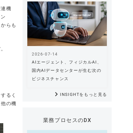
理連機
ポン
ノからも
だ。
2026-07-14
AIエージェント、フィジカルAI、
国内AIデータセンターが生む次の
ビジネスチャンス
INSIGHTをもっと見る
ンするく
に他の機
業務プロセスのDX