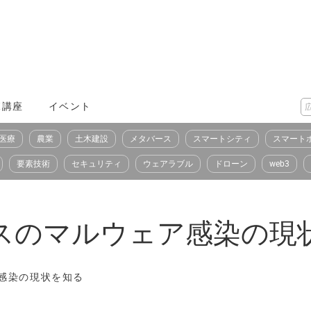
X講座
イベント
医療
農業
土木建設
メタバース
スマートシティ
スマート
要素技術
セキュリティ
ウェアラブル
ドローン
web3
バイスのマルウェア感染の
ェア感染の現状を知る