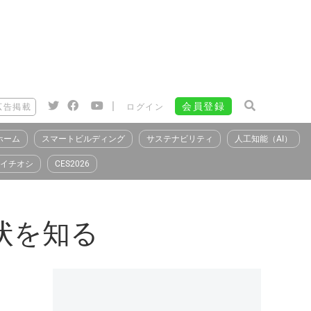
|
会員登録
広告掲載
ログイン
ホーム
スマートビルディング
サステナビリティ
人工知能（AI）
イチオシ
CES2026
現状を知る