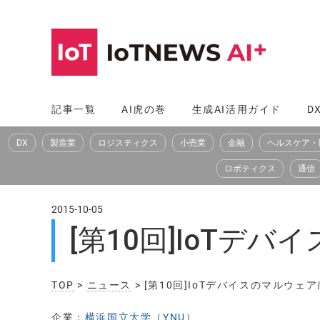
コ
ン
テ
ン
ツ
記事一覧
AI虎の巻
生成AI活用ガイド
D
へ
DX
製造業
ロジスティクス
小売業
金融
ヘルスケア・
ス
キ
ロボティクス
通信
ッ
プ
2015-10-05
[第10回]IoTデ
TOP
>
ニュース
> [第10回]IoTデバイスのマルウ
企業：
横浜国立大学（YNU）