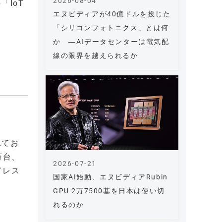
2026-08-04
IoT
エヌビディアが40億ドルを投じた
「シリコンフォトニクス」とは何
か ―AIデータセンターは電気配
線の限界を越えられるか
れてお
万台、
2026-07-21
ドレス
国家AI始動、エヌビディアRubin
GPU 2万7500基を日本は使い切
れるのか