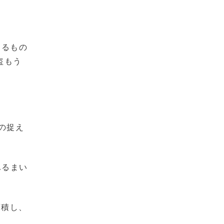
けるもの
盗もう
の捉え
ふるまい
蓄積し、