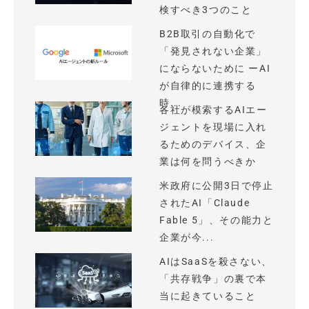
検すべき3つのこと
B2B取引の自動化で
「発見されない企業」
にならないために ーAI
が自律的に連携する
時...
各社が模索するAIエー
ジェントを現場に入れ
るためのデバイス、企
業は何を問うべきか
米政府に公開3日で停止
されたAI「Claude
Fable 5」、その能力と
企業が今...
AIはSaaSを殺さない、
「共存戦争」の裏で本
当に起きていること