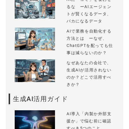
るな ーAIエージェン
トが賢くなるデータ、
バカになるデータ
AIで業務を自動化する
方法とは ーなぜ、
ChatGPTを配っても仕
事は減らないのか？
なぜあなたの会社で、
生成AIが活用されない
のか？どこで活用すべ
きか？
生成AI活用ガイド
AI導入「内製か外部支
援か」で悩む前に確認
すべき5つのこと