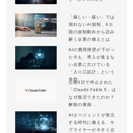
「厳しい・緩い」では
測れないAI規制、6カ
国の規制動向から読み
解く企業の備えとは
AIの費用障壁が下がっ
た今も、導入が進まな
い企業に欠けている
「入り口設計」という
発想
公開3日で停止された
「Claude Fable 5」は
なぜ復活できたのか？
解除の裏側...
AIエージェントが発注
する時代に備える、サ
プライヤーが今すぐ点