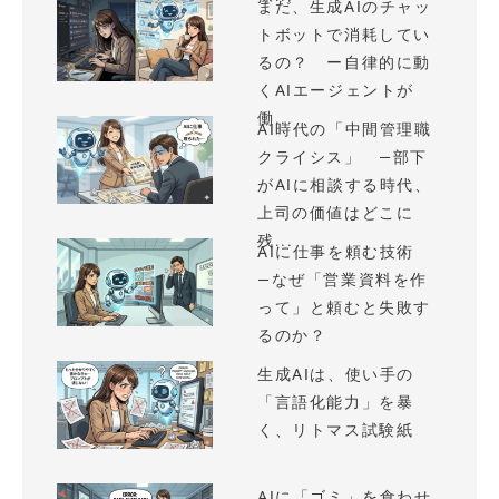
まだ、生成AIのチャッ
トボットで消耗してい
るの？ ー自律的に動
くAIエージェントが
働...
AI時代の「中間管理職
クライシス」 —部下
がAIに相談する時代、
上司の価値はどこに
残...
AIに仕事を頼む技術
—なぜ「営業資料を作
って」と頼むと失敗す
るのか？
生成AIは、使い手の
「言語化能力」を暴
く、リトマス試験紙
AIに「ゴミ」を食わせ