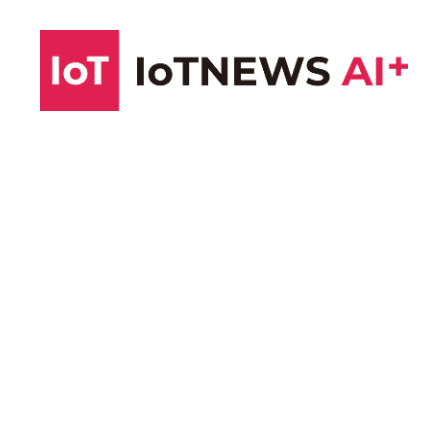
コ
ン
テ
ン
ツ
へ
ス
キ
ッ
プ