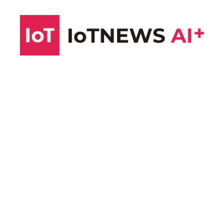
コ
ン
テ
ン
ツ
へ
ス
キ
ッ
プ