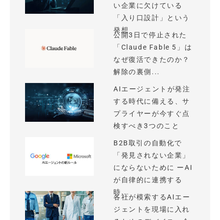
い企業に欠けている
「入り口設計」という
発想
公開3日で停止された
「Claude Fable 5」は
なぜ復活できたのか？
解除の裏側...
AIエージェントが発注
する時代に備える、サ
プライヤーが今すぐ点
検すべき3つのこと
B2B取引の自動化で
「発見されない企業」
にならないために ーAI
が自律的に連携する
時...
各社が模索するAIエー
ジェントを現場に入れ