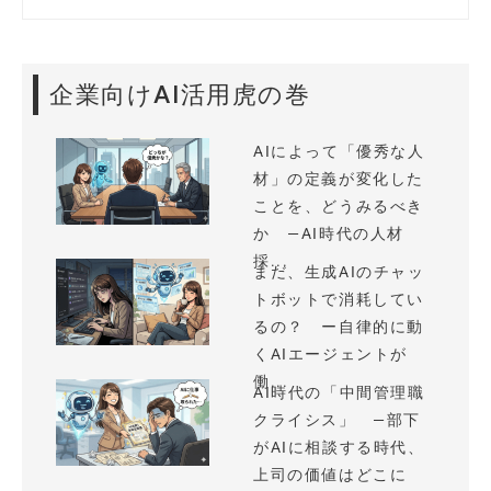
企業向けAI活用虎の巻
AIによって「優秀な人
材」の定義が変化した
ことを、どうみるべき
か —AI時代の人材
採...
まだ、生成AIのチャッ
トボットで消耗してい
るの？ ー自律的に動
くAIエージェントが
働...
AI時代の「中間管理職
クライシス」 —部下
がAIに相談する時代、
上司の価値はどこに