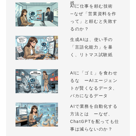
残...
AIに仕事を頼む技術
—なぜ「営業資料を作
って」と頼むと失敗す
るのか？
生成AIは、使い手の
「言語化能力」を暴
く、リトマス試験紙
AIに「ゴミ」を食わせ
るな ーAIエージェン
トが賢くなるデータ、
バカになるデータ
AIで業務を自動化する
方法とは ーなぜ、
ChatGPTを配っても仕
事は減らないのか？