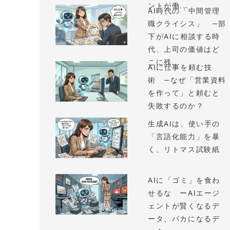
ントが働...
AI時代の「中間管理
職クライシス」 —部
下がAIに相談する時
代、上司の価値はど
こに残...
AIに仕事を頼む技
術 —なぜ「営業資料
を作って」と頼むと
失敗するのか？
生成AIは、使い手の
「言語化能力」を暴
く、リトマス試験紙
AIに「ゴミ」を食わ
せるな ーAIエージ
ェントが賢くなるデ
ータ、バカになるデ