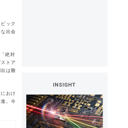
とピック
たな出会
」「絶対
グストア
創出は難
INSIGHT
験におけ
推進。今