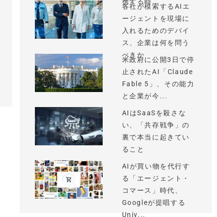
携する時...
各社が模索するAIエ
ージェントを現場に
入れるためのデバイ
ス、企業は何を問う
べきか
米政府に公開3日で停
止されたAI「Claude
Fable 5」、その能力
と企業が今...
AIはSaaSを殺さな
い、「共存戦争」の
裏で本当に起きてい
ること
AIが買い物を代行す
る「エージェント・
コマース」時代、
Googleが提唱する
Univ...