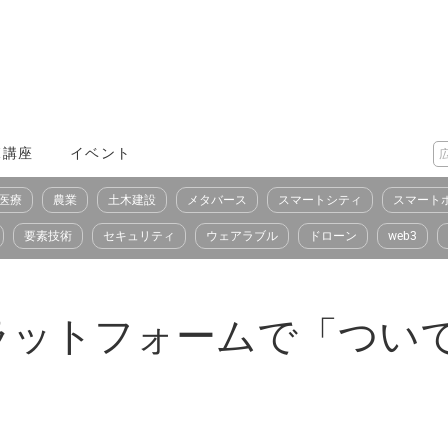
X講座
イベント
医療
農業
土木建設
メタバース
スマートシティ
スマート
要素技術
セキュリティ
ウェアラブル
ドローン
web3
プラットフォームで「つい