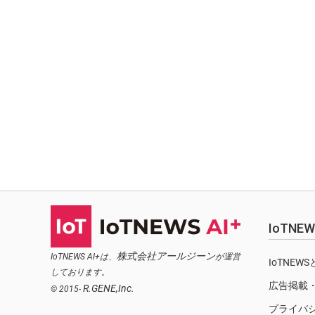
IoTN
株式会社アールジーン
IoTNEWS AI+は、
が運営
IoTNEW
しております。
広告掲載
R.GENE,Inc.
© 2015-
プライバ