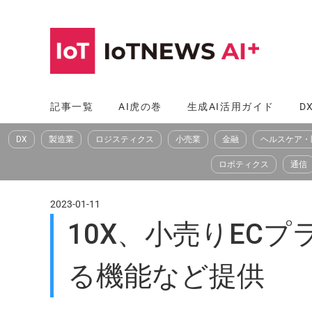
コ
ン
テ
ン
ツ
記事一覧
AI虎の巻
生成AI活用ガイド
D
へ
DX
製造業
ロジスティクス
小売業
金融
ヘルスケア・
ス
キ
ロボティクス
通信
ッ
プ
2023-01-11
10X、小売りEC
る機能など提供