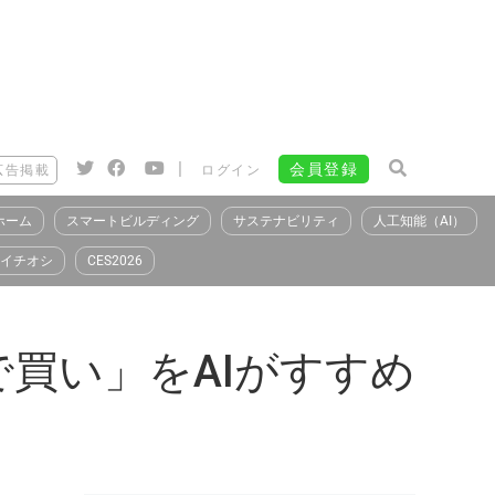
|
会員登録
広告掲載
ログイン
ホーム
スマートビルディング
サステナビリティ
人工知能（AI）
イチオシ
CES2026
で買い」をAIがすすめ