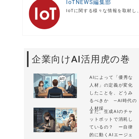
IoTNEWS編集部
IoTに関する様々な情報を取材
企業向けAI活用虎の巻
AIによって「優秀な
人材」の定義が変化
したことを、どうみ
るべきか —AI時代の
人材採...
まだ、生成AIのチャ
ットボットで消耗し
ているの？ ー自律
的に動くAIエージェ