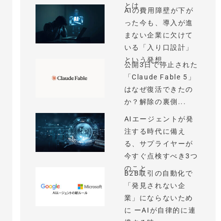
とは
AIの費用障壁が下が
った今も、導入が進
まない企業に欠けて
いる「入り口設計」
という発想
公開3日で停止された
「Claude Fable 5」
はなぜ復活できたの
か？解除の裏側...
AIエージェントが発
注する時代に備え
る、サプライヤーが
今すぐ点検すべき3つ
のこと
B2B取引の自動化で
「発見されない企
業」にならないため
に ーAIが自律的に連