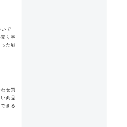
ついで
小売り事
かった顧
合わせ買
すい商品
案できる