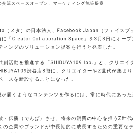
とZ世代の交流スペースオープン、マーケティング施策提案
ta（メタ）の日本法人、Facebook Japan（フェイスブ
reator Collaboration Space」を3月3日にオー
ティングのソリューション提案を行うと発表した。
動を推進する「SHIBUYA109 lab.」と、クリエイ
IBUYA109渋谷店8階に、クリエイターやZ世代が集ま
ペースを新設することになった。
報が届くようなコンテンツを作るには、常に時代にあった
散・伝播（でんぱ）させ、将来の消費の中心を担うZ世代
くの企業やブランドが中長期的に成長するための重要な