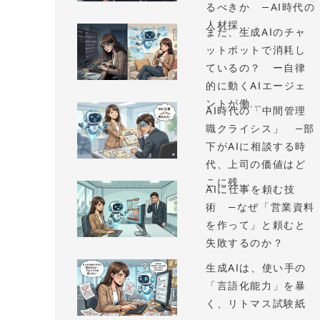
るべきか —AI時代の
人材採...
まだ、生成AIのチャ
ットボットで消耗し
ているの？ ー自律
的に動くAIエージェ
ントが働...
AI時代の「中間管理
職クライシス」 —部
下がAIに相談する時
代、上司の価値はど
こに残...
AIに仕事を頼む技
術 —なぜ「営業資料
を作って」と頼むと
失敗するのか？
生成AIは、使い手の
「言語化能力」を暴
く、リトマス試験紙