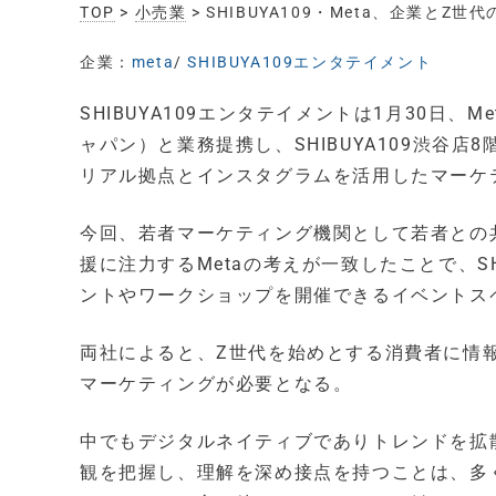
TOP
>
小売業
> SHIBUYA109・Meta、企業
企業：
meta
/
SHIBUYA109エンタテイメント
SHIBUYA109エンタテイメントは1月30日、Me
ャパン）と業務提携し、SHIBUYA109渋谷店8階に「C
リアル拠点とインスタグラムを活用したマーケ
今回、若者マーケティング機関として若者との共創活
援に注力するMetaの考えが一致したことで、SH
ントやワークショップを開催できるイベントス
両社によると、Z世代を始めとする消費者に情
マーケティングが必要となる。
中でもデジタルネイティブでありトレンドを拡
観を把握し、理解を深め接点を持つことは、多