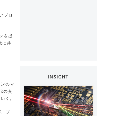
アプロ
ンを提
代に共
INSIGHT
インのマ
世代の交
ていく。
が、プ