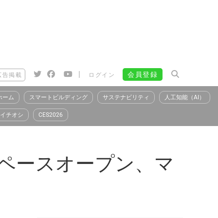
|
会員登録
広告掲載
ログイン
ホーム
スマートビルディング
サステナビリティ
人工知能（AI）
イチオシ
CES2026
流スペースオープン、マ