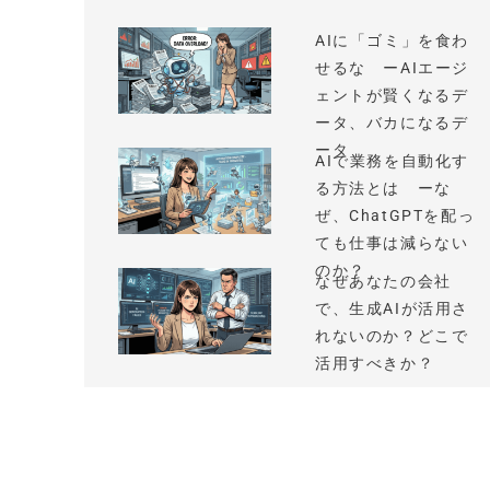
AIに「ゴミ」を食わ
せるな ーAIエージ
ェントが賢くなるデ
ータ、バカになるデ
ータ
AIで業務を自動化す
る方法とは ーな
ぜ、ChatGPTを配っ
ても仕事は減らない
のか？
なぜあなたの会社
で、生成AIが活用さ
れないのか？どこで
活用すべきか？