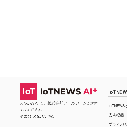
IoTN
株式会社アールジーン
IoTNEWS AI+は、
が運営
IoTNEW
しております。
広告掲載
R.GENE,Inc.
© 2015-
プライバ