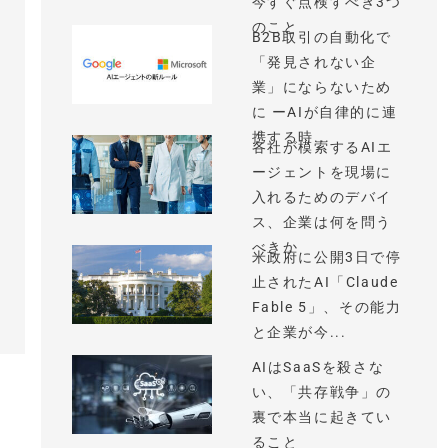
今すぐ点検すべき3つ
のこと
B2B取引の自動化で
「発見されない企
業」にならないため
に ーAIが自律的に連
携する時...
各社が模索するAIエ
ージェントを現場に
入れるためのデバイ
ス、企業は何を問う
べきか
米政府に公開3日で停
止されたAI「Claude
Fable 5」、その能力
と企業が今...
AIはSaaSを殺さな
い、「共存戦争」の
裏で本当に起きてい
ること