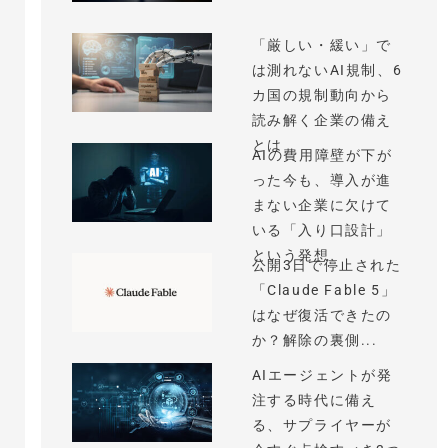
「厳しい・緩い」で
は測れないAI規制、6
カ国の規制動向から
読み解く企業の備え
とは
AIの費用障壁が下が
った今も、導入が進
まない企業に欠けて
いる「入り口設計」
という発想
公開3日で停止された
「Claude Fable 5」
はなぜ復活できたの
か？解除の裏側...
AIエージェントが発
注する時代に備え
る、サプライヤーが