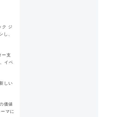
ック ジ
プンし、
ター支
り、イベ
新しい
の価値
テーマに