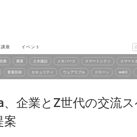
X講座
イベント
医療
農業
土木建設
メタバース
スマートシティ
スマート
要素技術
セキュリティ
ウェアラブル
ドローン
web3
・Meta、企業とZ世代の交
提案