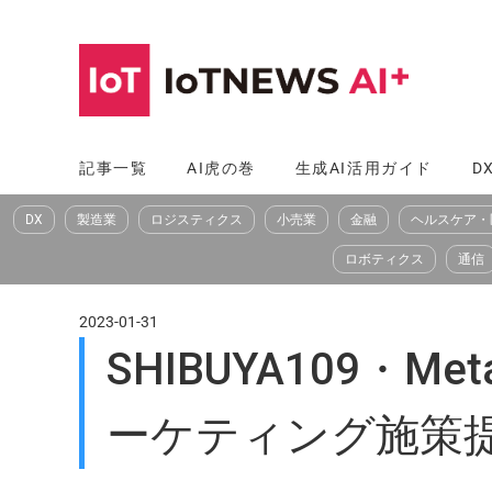
コ
ン
テ
ン
ツ
記事一覧
AI虎の巻
生成AI活用ガイド
D
へ
DX
製造業
ロジスティクス
小売業
金融
ヘルスケア・
ス
キ
ロボティクス
通信
ッ
プ
2023-01-31
SHIBUYA109
ーケティング施策