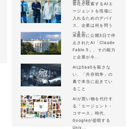
携する時...
各社が模索するAIエ
ージェントを現場に
入れるためのデバイ
ス、企業は何を問う
べきか
米政府に公開3日で停
止されたAI「Claude
Fable 5」、その能力
と企業が今...
AIはSaaSを殺さな
い、「共存戦争」の
裏で本当に起きてい
ること
AIが買い物を代行す
る「エージェント・
コマース」時代、
Googleが提唱する
Univ...