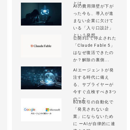
とは
AIの費用障壁が下が
った今も、導入が進
まない企業に欠けて
いる「入り口設計」
という発想
公開3日で停止された
「Claude Fable 5」
はなぜ復活できたの
か？解除の裏側...
AIエージェントが発
注する時代に備え
る、サプライヤーが
今すぐ点検すべき3つ
のこと
B2B取引の自動化で
「発見されない企
業」にならないため
に ーAIが自律的に連