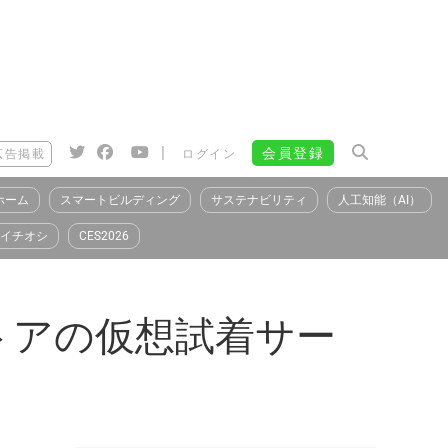
|
会員登録
広告掲載
ログイン
ホーム
スマートビルディング
サステナビリティ
人工知能（AI）
イチオシ
CES2026
トアの仮想試着サー