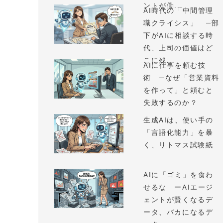
ントが働...
AI時代の「中間管理
職クライシス」 —部
下がAIに相談する時
代、上司の価値はど
こに残...
AIに仕事を頼む技
術 —なぜ「営業資料
を作って」と頼むと
失敗するのか？
生成AIは、使い手の
「言語化能力」を暴
く、リトマス試験紙
AIに「ゴミ」を食わ
せるな ーAIエージ
ェントが賢くなるデ
ータ、バカになるデ