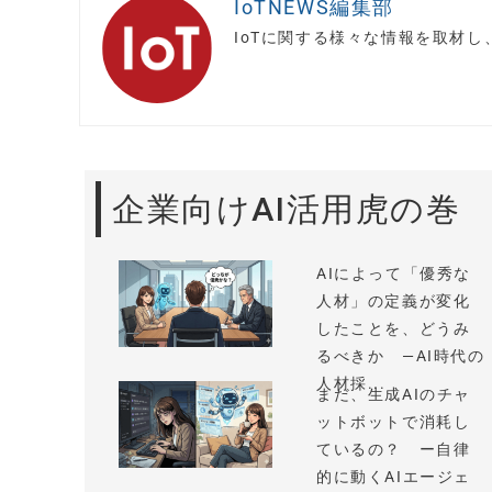
IoTNEWS編集部
IoTに関する様々な情報を取材
企業向けAI活用虎の巻
AIによって「優秀な
人材」の定義が変化
したことを、どうみ
るべきか —AI時代の
人材採...
まだ、生成AIのチャ
ットボットで消耗し
ているの？ ー自律
的に動くAIエージェ