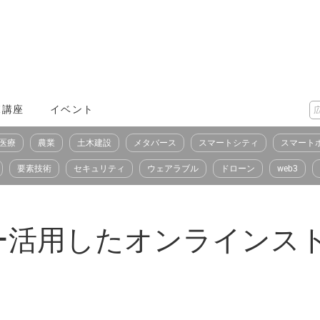
X講座
イベント
医療
農業
土木建設
メタバース
スマートシティ
スマート
要素技術
セキュリティ
ウェアラブル
ドローン
web3
ー活用したオンラインス