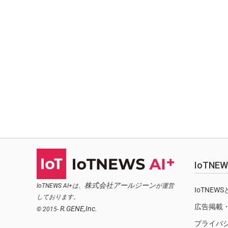
IoTN
株式会社アールジーン
IoTNEWS AI+は、
が運営
IoTNEW
しております。
広告掲載
R.GENE,Inc.
© 2015-
プライバ