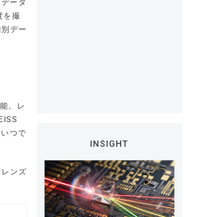
ームデータ
度を撮
個別デー
可能。レ
ISS
、いつで
INSIGHT
とレンズ