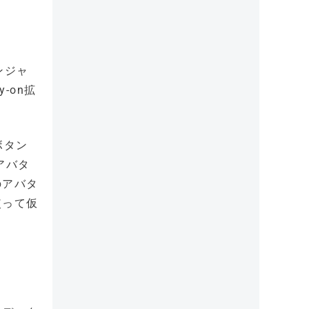
ンジャ
-on拡
ボタン
アバタ
のアバタ
使って仮