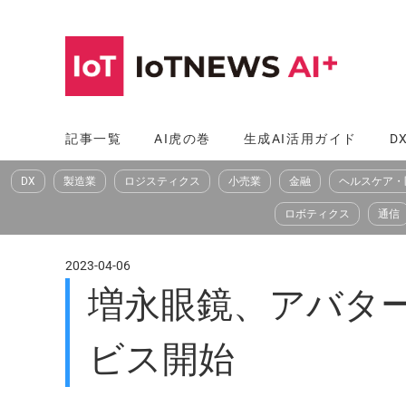
コ
ン
テ
ン
ツ
記事一覧
AI虎の巻
生成AI活用ガイド
D
へ
DX
製造業
ロジスティクス
小売業
金融
ヘルスケア・
ス
キ
ロボティクス
通信
ッ
プ
2023-04-06
増永眼鏡、アバタ
ビス開始