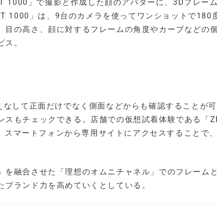
S VISUFIT 1000」で撮影と作成した顔のアバターに、3Dフレ
FIT 1000」は、9台のカメラを使ってワンショットで180
、目の高さ、顔に対するフレームの角度やカーブなどの
ビス。
替えなして正面だけでなく側面などからも確認することが
スもチェックできる。店舗での仮想試着体験である「ZE
レット端末、スマートフォンから専用サイトにアクセスすることで
」を融合させた「理想のオムニチャネル」でのフレーム
たブランド力を高めていくとしている。