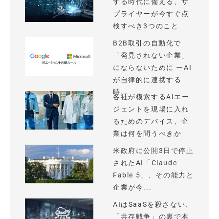
する時代に備える、サ
プライヤーが今すぐ点
検すべき3つのこと
B2B取引の自動化で
「発見されない企業」
にならないために ーAI
が自律的に連携する
時...
各社が模索するAIエー
ジェントを現場に入れ
るためのデバイス、企
業は何を問うべきか
米政府に公開3日で停止
されたAI「Claude
Fable 5」、その能力と
企業が今...
AIはSaaSを殺さない、
「共存戦争」の裏で本