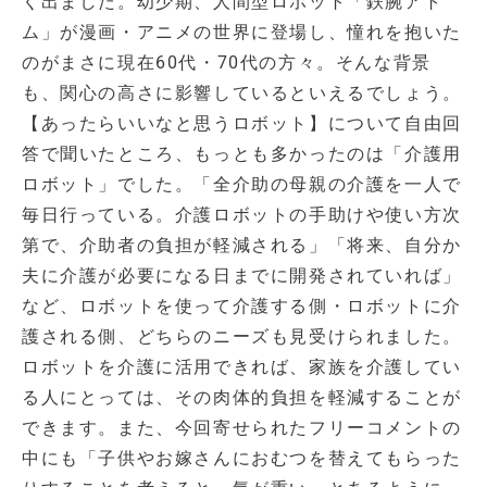
く出ました。幼少期、人間型ロボット「鉄腕アト
ム」が漫画・アニメの世界に登場し、憧れを抱いた
のがまさに現在60代・70代の方々。そんな背景
も、関心の高さに影響しているといえるでしょう。
【あったらいいなと思うロボット】について自由回
答で聞いたところ、もっとも多かったのは「介護用
ロボット」でした。「全介助の母親の介護を一人で
毎日行っている。介護ロボットの手助けや使い方次
第で、介助者の負担が軽減される」「将来、自分か
夫に介護が必要になる日までに開発されていれば」
など、ロボットを使って介護する側・ロボットに介
護される側、どちらのニーズも見受けられました。
ロボットを介護に活用できれば、家族を介護してい
る人にとっては、その肉体的負担を軽減することが
できます。また、今回寄せられたフリーコメントの
中にも「子供やお嫁さんにおむつを替えてもらった