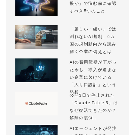
援か」で悩む前に確認
すべき5つのこと
「厳しい・緩い」では
測れないAI規制、6カ
国の規制動向から読み
解く企業の備えとは
AIの費用障壁が下がっ
た今も、導入が進まな
い企業に欠けている
「入り口設計」という
発想
公開3日で停止された
「Claude Fable 5」は
なぜ復活できたのか？
解除の裏側...
AIエージェントが発注