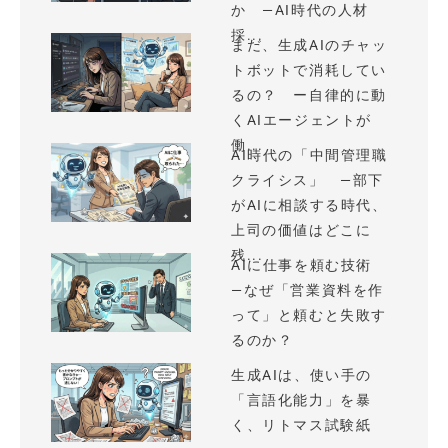
か —AI時代の人材
採...
まだ、生成AIのチャッ
トボットで消耗してい
るの？ ー自律的に動
くAIエージェントが
働...
AI時代の「中間管理職
クライシス」 —部下
がAIに相談する時代、
上司の価値はどこに
残...
AIに仕事を頼む技術
—なぜ「営業資料を作
って」と頼むと失敗す
るのか？
生成AIは、使い手の
「言語化能力」を暴
く、リトマス試験紙