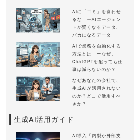
AIに「ゴミ」を食わせ
るな ーAIエージェン
トが賢くなるデータ、
バカになるデータ
AIで業務を自動化する
方法とは ーなぜ、
ChatGPTを配っても仕
事は減らないのか？
なぜあなたの会社で、
生成AIが活用されない
のか？どこで活用すべ
きか？
生成AI活用ガイド
AI導入「内製か外部支