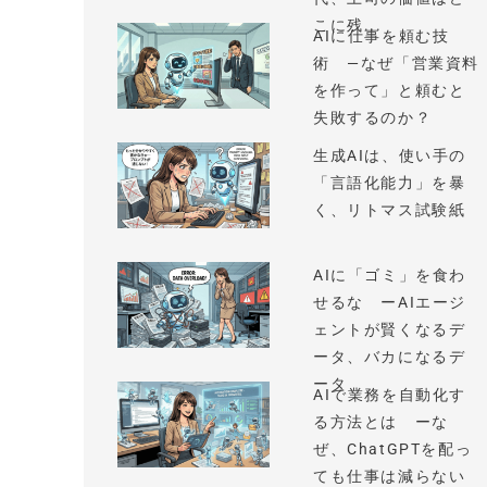
こに残...
AIに仕事を頼む技
術 —なぜ「営業資料
を作って」と頼むと
失敗するのか？
生成AIは、使い手の
「言語化能力」を暴
く、リトマス試験紙
AIに「ゴミ」を食わ
せるな ーAIエージ
ェントが賢くなるデ
ータ、バカになるデ
ータ
AIで業務を自動化す
る方法とは ーな
ぜ、ChatGPTを配っ
ても仕事は減らない