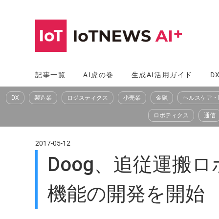
コ
ン
テ
ン
ツ
記事一覧
AI虎の巻
生成AI活用ガイド
D
へ
DX
製造業
ロジスティクス
小売業
金融
ヘルスケア・
ス
キ
ロボティクス
通信
ッ
プ
2017-05-12
Doog、追従運搬
機能の開発を開始