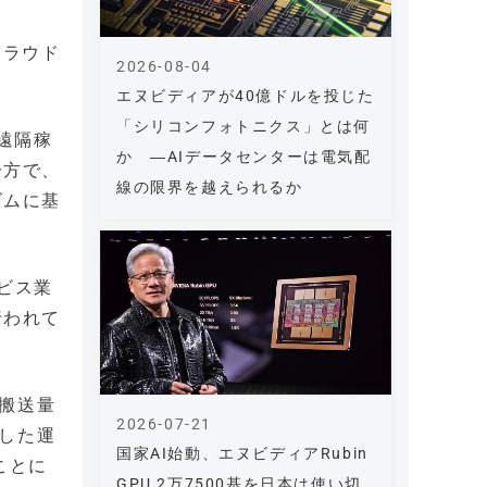
クラウド
2026-08-04
エヌビディアが40億ドルを投じた
「シリコンフォトニクス」とは何
遠隔稼
か ―AIデータセンターは電気配
一方で、
線の限界を越えられるか
ズムに基
ビス業
行われて
搬送量
2026-07-21
した運
国家AI始動、エヌビディアRubin
ことに
GPU 2万7500基を日本は使い切