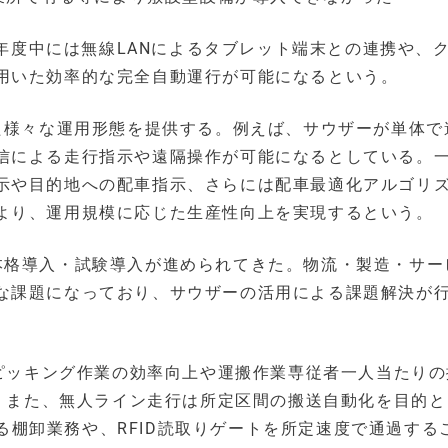
7年度中には無線LANによるタブレット端末との連携や、
用いた効率的な完全自動運行が可能になるという。
じた様々な運用形態を提供する。例えば、サウザーが単体で
信による走行指示や遠隔操作が可能になるとしている。
示や目的地への配車指示、さらには配車最適化アルゴリ
より、運用規模に応じた生産性向上を実現するという。
本格導入・試験導入が進められてきた。物流・製造・サー
な課題になっており、サウザーの活用による課題解決が
ピッキング作業の効率向上や運搬作業専従者一人当たりの
。また、無人ライン走行は所定区間の搬送自動化を目的と
る棚卸業務や、RFID読取りゲートを所定速度で通過する