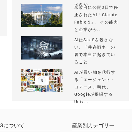
べきか
米政府に公開3日で停
止されたAI「Claude
Fable 5」、その能力
と企業が今...
AIはSaaSを殺さな
い、「共存戦争」の
裏で本当に起きてい
ること
AIが買い物を代行す
る「エージェント・
コマース」時代、
Googleが提唱する
Univ...
EWSについて
産業別カテゴリー