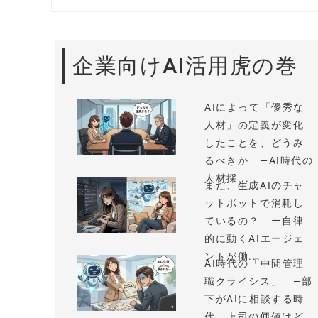
企業向けAI活用虎の巻
AIによって「優秀な
人材」の定義が変化
したことを、どうみ
るべきか —AI時代の
人材採...
まだ、生成AIのチャ
ットボットで消耗し
ているの？ ー自律
的に動くAIエージェ
ントが働...
AI時代の「中間管理
職クライシス」 —部
下がAIに相談する時
代、上司の価値はど