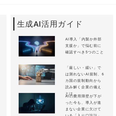
生成AI活用ガイド
AI導入「内製か外部
支援か」で悩む前に
確認すべき5つのこと
「厳しい・緩い」で
は測れないAI規制、6
カ国の規制動向から
読み解く企業の備え
とは
AIの費用障壁が下が
った今も、導入が進
まない企業に欠けて
いる「入り口設計」