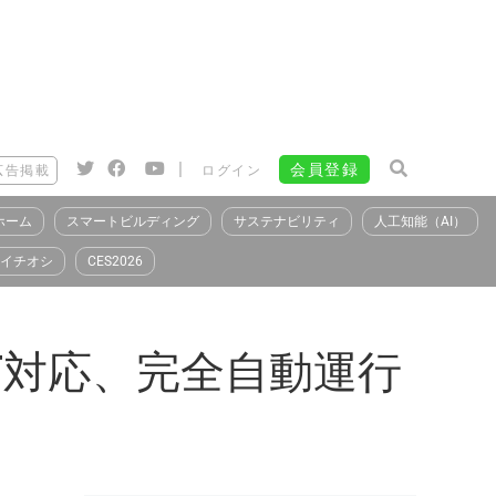
|
会員登録
広告掲載
ログイン
ホーム
スマートビルディング
サステナビリティ
人工知能（AI）
イチオシ
CES2026
T対応、完全自動運行