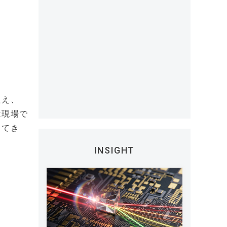
。
たえ、
は現場で
してき
INSIGHT