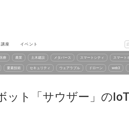
X講座
イベント
医療
農業
土木建設
メタバース
スマートシティ
スマート
要素技術
セキュリティ
ウェアラブル
ドローン
web3
ロボット「サウザー」のIo