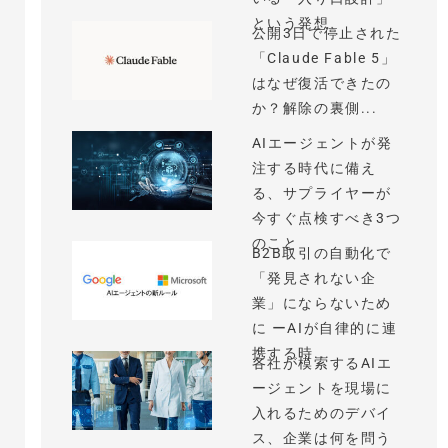
という発想
公開3日で停止された
「Claude Fable 5」
はなぜ復活できたの
か？解除の裏側...
AIエージェントが発
注する時代に備え
る、サプライヤーが
今すぐ点検すべき3つ
のこと
B2B取引の自動化で
「発見されない企
業」にならないため
に ーAIが自律的に連
携する時...
各社が模索するAIエ
ージェントを現場に
入れるためのデバイ
ス、企業は何を問う