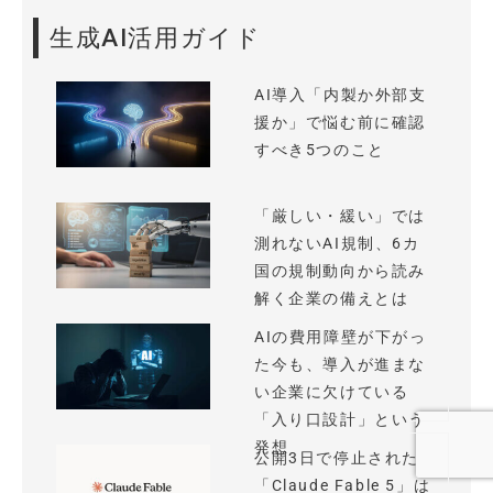
生成AI活用ガイド
AI導入「内製か外部支
援か」で悩む前に確認
すべき5つのこと
「厳しい・緩い」では
測れないAI規制、6カ
国の規制動向から読み
解く企業の備えとは
AIの費用障壁が下がっ
た今も、導入が進まな
い企業に欠けている
「入り口設計」という
発想
公開3日で停止された
「Claude Fable 5」は