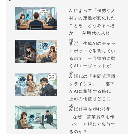
AIによって「優秀な人
材」の定義が変化した
ことを、どうみるべき
か —AI時代の人材
採...
まだ、生成AIのチャッ
トボットで消耗してい
るの？ ー自律的に動
くAIエージェントが
働...
AI時代の「中間管理職
クライシス」 —部下
がAIに相談する時代、
上司の価値はどこに
残...
AIに仕事を頼む技術
—なぜ「営業資料を作
って」と頼むと失敗す
るのか？