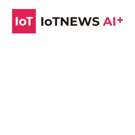
コ
ン
テ
ン
ツ
へ
ス
キ
ッ
プ