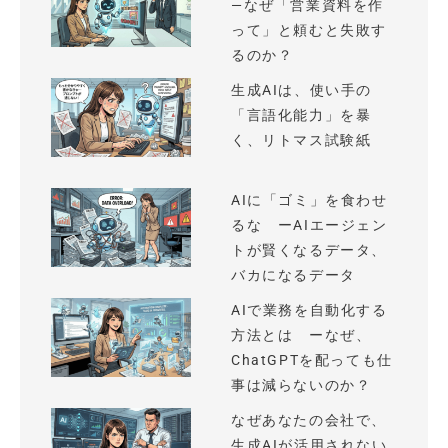
—なぜ「営業資料を作
って」と頼むと失敗す
るのか？
生成AIは、使い手の
「言語化能力」を暴
く、リトマス試験紙
AIに「ゴミ」を食わせ
るな ーAIエージェン
トが賢くなるデータ、
バカになるデータ
AIで業務を自動化する
方法とは ーなぜ、
ChatGPTを配っても仕
事は減らないのか？
なぜあなたの会社で、
生成AIが活用されない