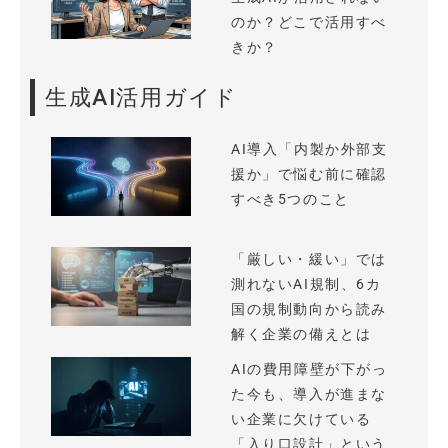
のか？どこで活用すべ
きか？
生成AI活用ガイド
AI導入「内製か外部支
援か」で悩む前に確認
すべき5つのこと
「厳しい・緩い」では
測れないAI規制、6カ
国の規制動向から読み
解く企業の備えとは
AIの費用障壁が下がっ
た今も、導入が進まな
い企業に欠けている
「入り口設計」という