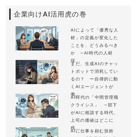
企業向けAI活用虎の巻
AIによって「優秀な人
材」の定義が変化した
ことを、どうみるべき
か —AI時代の人材
採...
まだ、生成AIのチャッ
トボットで消耗してい
るの？ ー自律的に動
くAIエージェントが
働...
AI時代の「中間管理職
クライシス」 —部下
がAIに相談する時代、
上司の価値はどこに
残...
AIに仕事を頼む技術