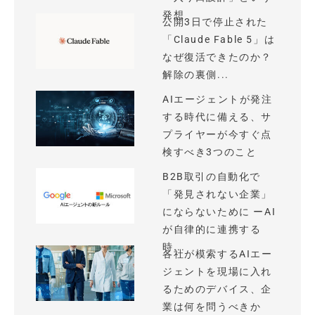
発想
公開3日で停止された
「Claude Fable 5」は
なぜ復活できたのか？
解除の裏側...
AIエージェントが発注
する時代に備える、サ
プライヤーが今すぐ点
検すべき3つのこと
B2B取引の自動化で
「発見されない企業」
にならないために ーAI
が自律的に連携する
時...
各社が模索するAIエー
ジェントを現場に入れ
るためのデバイス、企
業は何を問うべきか