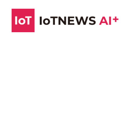
コ
ン
テ
ン
ツ
へ
ス
キ
ッ
プ