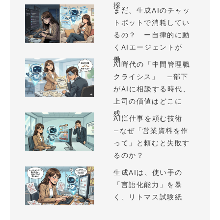
採...
まだ、生成AIのチャッ
トボットで消耗してい
るの？ ー自律的に動
くAIエージェントが
働...
AI時代の「中間管理職
クライシス」 —部下
がAIに相談する時代、
上司の価値はどこに
残...
AIに仕事を頼む技術
—なぜ「営業資料を作
って」と頼むと失敗す
るのか？
生成AIは、使い手の
「言語化能力」を暴
く、リトマス試験紙