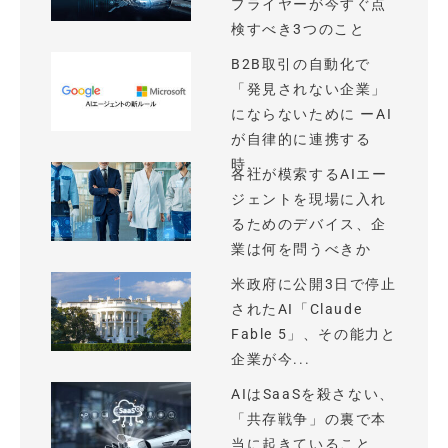
プライヤーが今すぐ点
検すべき3つのこと
B2B取引の自動化で
「発見されない企業」
にならないために ーAI
が自律的に連携する
時...
各社が模索するAIエー
ジェントを現場に入れ
るためのデバイス、企
業は何を問うべきか
米政府に公開3日で停止
されたAI「Claude
Fable 5」、その能力と
企業が今...
AIはSaaSを殺さない、
「共存戦争」の裏で本
当に起きていること