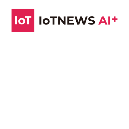
コ
ン
テ
ン
ツ
へ
ス
キ
ッ
プ