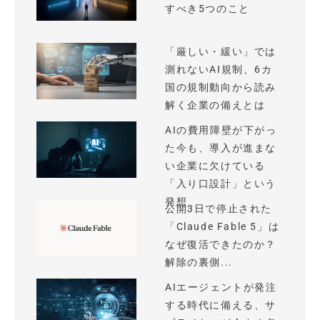
すべき5つのこと
「厳しい・緩い」では
測れないAI規制、6カ
国の規制動向から読み
解く企業の備えとは
AIの費用障壁が下がっ
た今も、導入が進まな
い企業に欠けている
「入り口設計」という
発想
公開3日で停止された
「Claude Fable 5」は
なぜ復活できたのか？
解除の裏側...
AIエージェントが発注
する時代に備える、サ