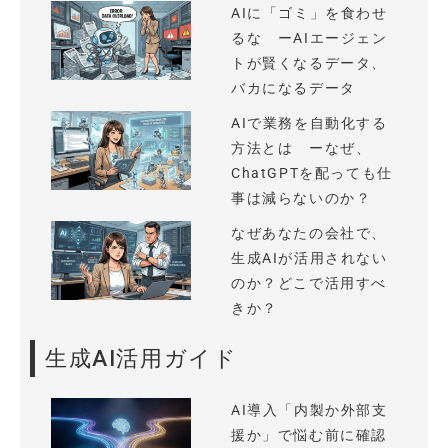
AIに「ゴミ」を食わせ
るな ーAIエージェン
トが賢くなるデータ、
バカになるデータ
AIで業務を自動化する
方法とは ーなぜ、
ChatGPTを配っても仕
事は減らないのか？
なぜあなたの会社で、
生成AIが活用されない
のか？どこで活用すべ
きか？
生成AI活用ガイド
AI導入「内製か外部支
援か」で悩む前に確認