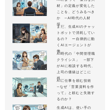
材」の定義が変化した
ことを、どうみるべき
か —AI時代の人材
採...
まだ、生成AIのチャッ
トボットで消耗してい
るの？ ー自律的に動
くAIエージェントが
働...
AI時代の「中間管理職
クライシス」 —部下
がAIに相談する時代、
上司の価値はどこに
残...
AIに仕事を頼む技術
—なぜ「営業資料を作
って」と頼むと失敗す
るのか？
生成AIは、使い手の