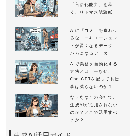
「言語化能力」を暴
く、リトマス試験紙
AIに「ゴミ」を食わせ
るな ーAIエージェン
トが賢くなるデータ、
バカになるデータ
AIで業務を自動化する
方法とは ーなぜ、
ChatGPTを配っても仕
事は減らないのか？
なぜあなたの会社で、
生成AIが活用されない
のか？どこで活用すべ
きか？
生成AI活用ガイド