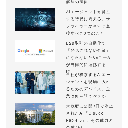
解除の裏側...
AIエージェントが発注
する時代に備える、サ
プライヤーが今すぐ点
検すべき3つのこと
B2B取引の自動化で
「発見されない企業」
にならないために ーAI
が自律的に連携する
時...
各社が模索するAIエー
ジェントを現場に入れ
るためのデバイス、企
業は何を問うべきか
米政府に公開3日で停止
されたAI「Claude
Fable 5」、その能力と
企業が今...