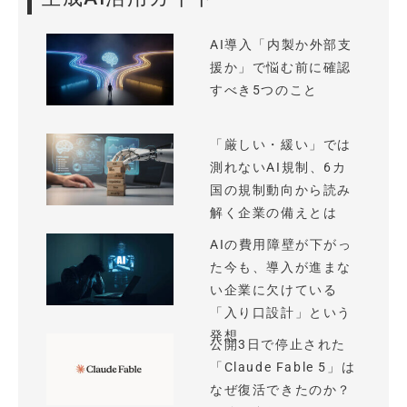
AI導入「内製か外部支
援か」で悩む前に確認
すべき5つのこと
「厳しい・緩い」では
測れないAI規制、6カ
国の規制動向から読み
解く企業の備えとは
AIの費用障壁が下がっ
た今も、導入が進まな
い企業に欠けている
「入り口設計」という
発想
公開3日で停止された
「Claude Fable 5」は
なぜ復活できたのか？