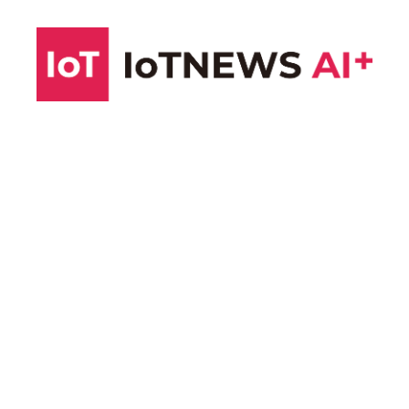
コ
ン
テ
ン
ツ
へ
ス
キ
ッ
プ