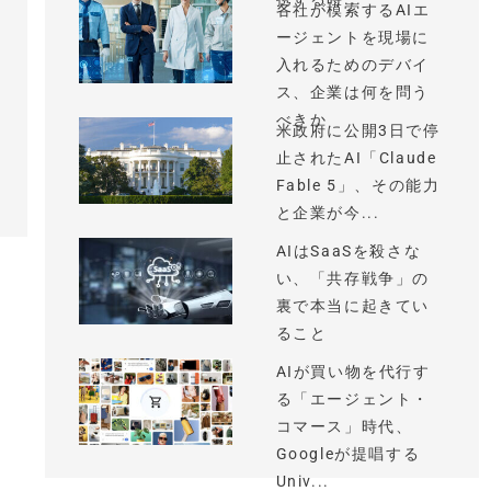
各社が模索するAIエ
ージェントを現場に
入れるためのデバイ
ス、企業は何を問う
べきか
米政府に公開3日で停
止されたAI「Claude
Fable 5」、その能力
と企業が今...
AIはSaaSを殺さな
い、「共存戦争」の
裏で本当に起きてい
ること
AIが買い物を代行す
る「エージェント・
コマース」時代、
Googleが提唱する
Univ...