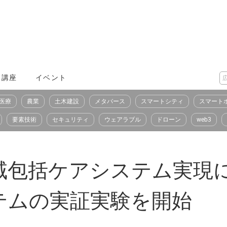
X講座
イベント
医療
農業
土木建設
メタバース
スマートシティ
スマート
要素技術
セキュリティ
ウェアラブル
ドローン
web3
域包括ケアシステム実現
テムの実証実験を開始