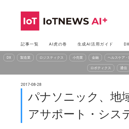
コ
ン
テ
ン
ツ
記事一覧
AI虎の巻
生成AI活用ガイド
D
へ
DX
製造業
ロジスティクス
小売業
金融
ヘルスケア・
ス
キ
ロボティクス
通信
ッ
プ
2017-08-28
パナソニック、地
アサポート・シス