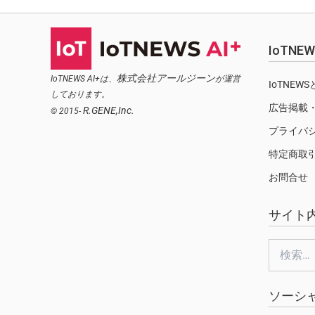
IoTN
株式会社アールジーン
IoTNEWS AI+は、
が運営
IoTNEW
しております。
広告掲載
R.GENE,Inc.
© 2015-
プライバ
特定商取
お問合せ
サイト
検
索:
ソーシ