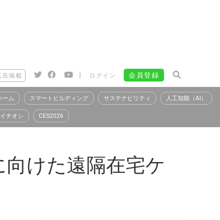
|
会員登録
広告掲載
ログイン
ホーム
スマートビルディング
サステナビリティ
人工知能（AI）
イチオシ
CES2026
に向けた遠隔在宅ケ