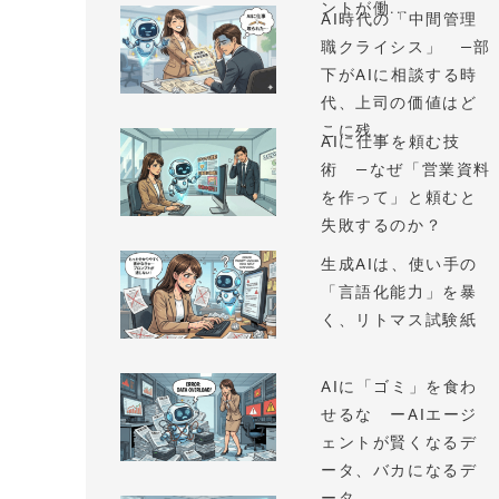
ントが働...
AI時代の「中間管理
職クライシス」 —部
下がAIに相談する時
代、上司の価値はど
こに残...
AIに仕事を頼む技
術 —なぜ「営業資料
を作って」と頼むと
失敗するのか？
生成AIは、使い手の
「言語化能力」を暴
く、リトマス試験紙
AIに「ゴミ」を食わ
せるな ーAIエージ
ェントが賢くなるデ
ータ、バカになるデ
ータ