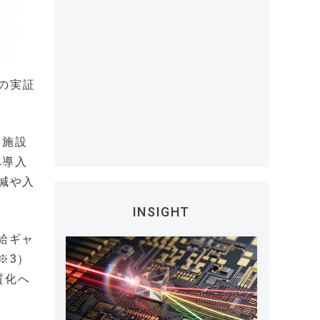
の実証
・施設
へ導入
減や入
INSIGHT
需給ギャ
※3）
質化へ