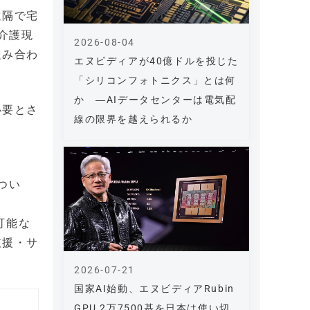
遠隔で宅
介護現
2026-08-04
組み合わ
エヌビディアが40億ドルを投じた
「シリコンフォトニクス」とは何
か ―AIデータセンターは電気配
必要とさ
線の限界を越えられるか
つい
可能な
支援・サ
2026-07-21
国家AI始動、エヌビディアRubin
GPU 2万7500基を日本は使い切