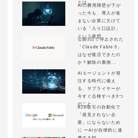
とは
AIの費用障壁が下が
った今も、導入が進
まない企業に欠けて
いる「入り口設計」
という発想
公開3日で停止された
「Claude Fable 5」
はなぜ復活できたの
か？解除の裏側...
AIエージェントが発
注する時代に備え
る、サプライヤーが
今すぐ点検すべき3つ
のこと
B2B取引の自動化で
「発見されない企
業」にならないため
に ーAIが自律的に連
携する時...