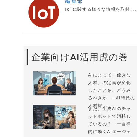
編集部
IoTに関する様々な情報を取材
企業向けAI活用虎の巻
AIによって「優秀な
人材」の定義が変化
したことを、どうみ
るべきか —AI時代の
人材採...
まだ、生成AIのチャ
ットボットで消耗し
ているの？ ー自律
的に動くAIエージェ