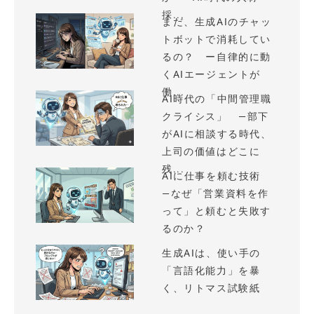
採...
まだ、生成AIのチャッ
トボットで消耗してい
るの？ ー自律的に動
くAIエージェントが
働...
AI時代の「中間管理職
クライシス」 —部下
がAIに相談する時代、
上司の価値はどこに
残...
AIに仕事を頼む技術
—なぜ「営業資料を作
って」と頼むと失敗す
るのか？
生成AIは、使い手の
「言語化能力」を暴
く、リトマス試験紙