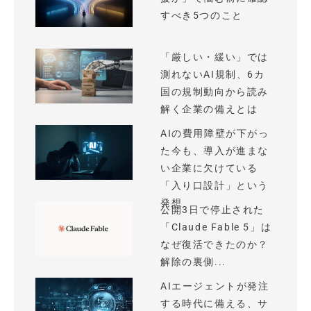
すべき5つのこと
「厳しい・緩い」では
測れないAI規制、6カ
国の規制動向から読み
解く企業の備えとは
AIの費用障壁が下がっ
た今も、導入が進まな
い企業に欠けている
「入り口設計」という
発想
公開3日で停止された
「Claude Fable 5」は
なぜ復活できたのか？
解除の裏側...
AIエージェントが発注
する時代に備える、サ