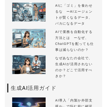
AIに「ゴミ」を食わせ
るな ーAIエージェン
トが賢くなるデータ、
バカになるデータ
AIで業務を自動化する
方法とは ーなぜ、
ChatGPTを配っても仕
事は減らないのか？
なぜあなたの会社で、
生成AIが活用されない
のか？どこで活用すべ
きか？
生成AI活用ガイド
AI導入「内製か外部支
援か」で悩む前に確認