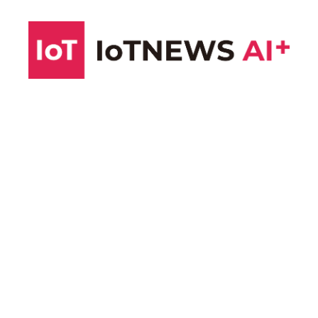
コ
ン
テ
ン
ツ
へ
ス
キ
ッ
プ