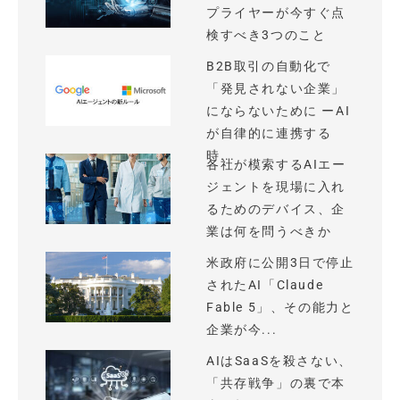
プライヤーが今すぐ点
検すべき3つのこと
B2B取引の自動化で
「発見されない企業」
にならないために ーAI
が自律的に連携する
時...
各社が模索するAIエー
ジェントを現場に入れ
るためのデバイス、企
業は何を問うべきか
米政府に公開3日で停止
されたAI「Claude
Fable 5」、その能力と
企業が今...
AIはSaaSを殺さない、
「共存戦争」の裏で本