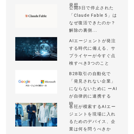
発想
公開3日で停止された
「Claude Fable 5」は
なぜ復活できたのか？
解除の裏側...
AIエージェントが発注
する時代に備える、サ
プライヤーが今すぐ点
検すべき3つのこと
B2B取引の自動化で
「発見されない企業」
にならないために ーAI
が自律的に連携する
時...
各社が模索するAIエー
ジェントを現場に入れ
るためのデバイス、企
業は何を問うべきか