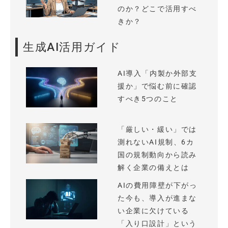
のか？どこで活用すべ
きか？
生成AI活用ガイド
AI導入「内製か外部支
援か」で悩む前に確認
すべき5つのこと
「厳しい・緩い」では
測れないAI規制、6カ
国の規制動向から読み
解く企業の備えとは
AIの費用障壁が下がっ
た今も、導入が進まな
い企業に欠けている
「入り口設計」という