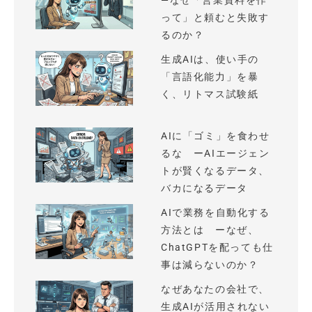
—なぜ「営業資料を作
って」と頼むと失敗す
るのか？
生成AIは、使い手の
「言語化能力」を暴
く、リトマス試験紙
AIに「ゴミ」を食わせ
るな ーAIエージェン
トが賢くなるデータ、
バカになるデータ
AIで業務を自動化する
方法とは ーなぜ、
ChatGPTを配っても仕
事は減らないのか？
なぜあなたの会社で、
生成AIが活用されない