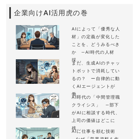
企業向けAI活用虎の巻
AIによって「優秀な人
材」の定義が変化した
ことを、どうみるべき
か —AI時代の人材
採...
まだ、生成AIのチャッ
トボットで消耗してい
るの？ ー自律的に動
くAIエージェントが
働...
AI時代の「中間管理職
クライシス」 —部下
がAIに相談する時代、
上司の価値はどこに
残...
AIに仕事を頼む技術