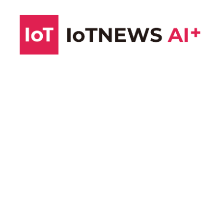
コ
ン
テ
ン
ツ
へ
ス
キ
ッ
プ