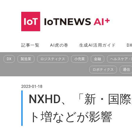
コ
ン
テ
ン
ツ
記事一覧
AI虎の巻
生成AI活用ガイド
D
へ
DX
製造業
ロジスティクス
小売業
金融
ヘルスケア・
ス
キ
ロボティクス
通信
ッ
プ
2023-01-18
NXHD、「新・国
ト増などが影響