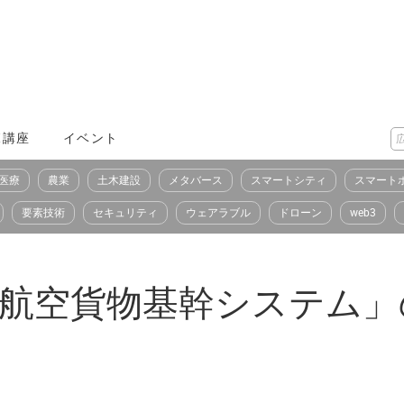
X講座
イベント
医療
農業
土木建設
メタバース
スマートシティ
スマート
要素技術
セキュリティ
ウェアラブル
ドローン
web3
際航空貨物基幹システム