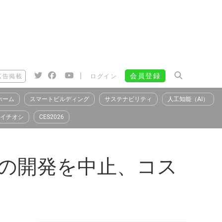
|
会員登録
広告掲載
ログイン
ホーム
スマートビルディング
サステナビリティ
人工知能（AI）
イチオシ
CES2026
」の開発を中止、コス