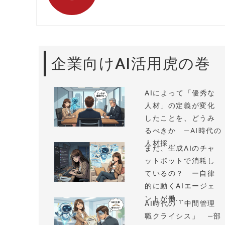
企業向けAI活用虎の巻
AIによって「優秀な
人材」の定義が変化
したことを、どうみ
るべきか —AI時代の
人材採...
まだ、生成AIのチャ
ットボットで消耗し
ているの？ ー自律
的に動くAIエージェ
ントが働...
AI時代の「中間管理
職クライシス」 —部