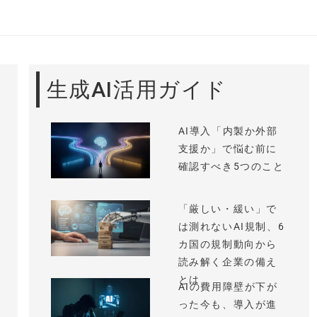
生成AI活用ガイド
AI導入「内製か外部
支援か」で悩む前に
確認すべき5つのこと
「厳しい・緩い」で
は測れないAI規制、6
カ国の規制動向から
読み解く企業の備え
とは
AIの費用障壁が下が
った今も、導入が進