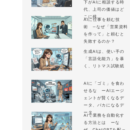
下がAIに相談する時
代、上司の価値はど
こに残...
AIに仕事を頼む技
術 —なぜ「営業資料
を作って」と頼むと
失敗するのか？
生成AIは、使い手の
「言語化能力」を暴
く、リトマス試験紙
AIに「ゴミ」を食わ
せるな ーAIエージ
ェントが賢くなるデ
ータ、バカになるデ
ータ
AIで業務を自動化す
る方法とは ーな
ぜ、ChatGPTを配っ