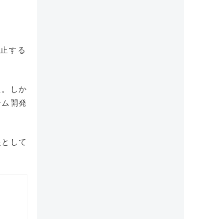
中止する
た。しか
テム開発
失として