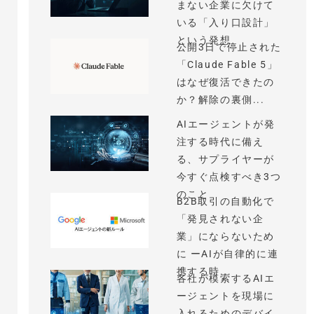
まない企業に欠けて
いる「入り口設計」
という発想
公開3日で停止された
「Claude Fable 5」
はなぜ復活できたの
か？解除の裏側...
AIエージェントが発
注する時代に備え
る、サプライヤーが
今すぐ点検すべき3つ
のこと
B2B取引の自動化で
「発見されない企
業」にならないため
に ーAIが自律的に連
携する時...
各社が模索するAIエ
ージェントを現場に
入れるためのデバイ