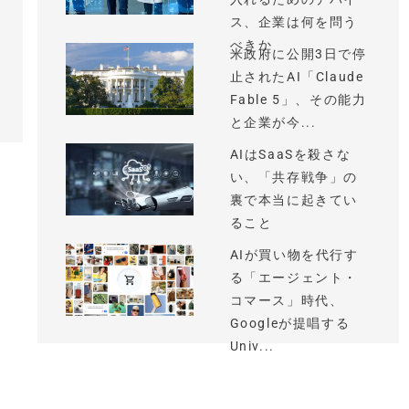
ス、企業は何を問う
べきか
米政府に公開3日で停
止されたAI「Claude
Fable 5」、その能力
と企業が今...
AIはSaaSを殺さな
い、「共存戦争」の
裏で本当に起きてい
ること
AIが買い物を代行す
る「エージェント・
コマース」時代、
Googleが提唱する
Univ...