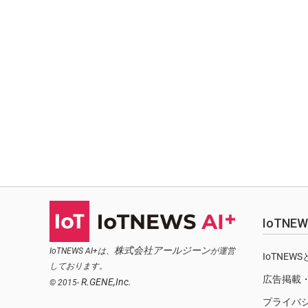
IoTN
株式会社アールジーン
IoTNEWS AI+は、
が運営
IoTNEW
しております。
広告掲載
R.GENE,Inc.
© 2015-
プライバ