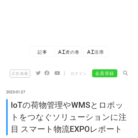
記事
AI虎の巻
AI活用
|
会員登録
広告掲載
ログイン
2023-01-27
IoTの荷物管理やWMSとロボッ
トをつなぐソリューションに注
目 スマート物流EXPOレポート