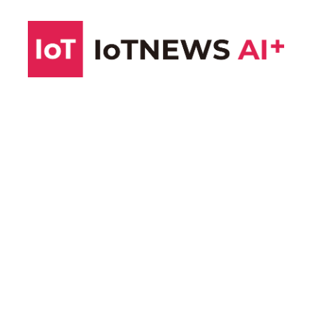
コ
ン
テ
ン
ツ
へ
ス
キ
ッ
プ