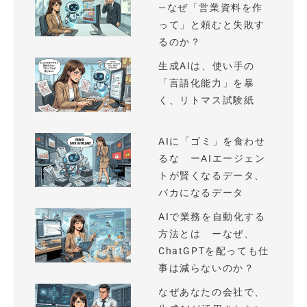
—なぜ「営業資料を作
って」と頼むと失敗す
るのか？
生成AIは、使い手の
「言語化能力」を暴
く、リトマス試験紙
AIに「ゴミ」を食わせ
るな ーAIエージェン
トが賢くなるデータ、
バカになるデータ
AIで業務を自動化する
方法とは ーなぜ、
ChatGPTを配っても仕
事は減らないのか？
なぜあなたの会社で、