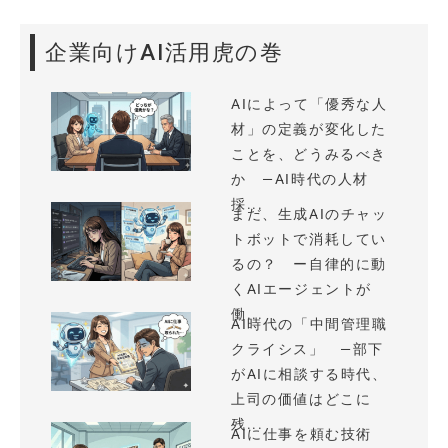
企業向けAI活用虎の巻
AIによって「優秀な人
材」の定義が変化した
ことを、どうみるべき
か —AI時代の人材
採...
まだ、生成AIのチャッ
トボットで消耗してい
るの？ ー自律的に動
くAIエージェントが
働...
AI時代の「中間管理職
クライシス」 —部下
がAIに相談する時代、
上司の価値はどこに
残...
AIに仕事を頼む技術