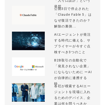
「入り口設計」という
発想
公開3日で停止された
「Claude Fable 5」は
なぜ復活できたのか？
解除の裏側...
AIエージェントが発注
する時代に備える、サ
プライヤーが今すぐ点
検すべき3つのこと
B2B取引の自動化で
「発見されない企業」
にならないために ーAI
が自律的に連携する
時...
各社が模索するAIエー
ジェントを現場に入れ
るためのデバイス、企
業は何を問うべきか