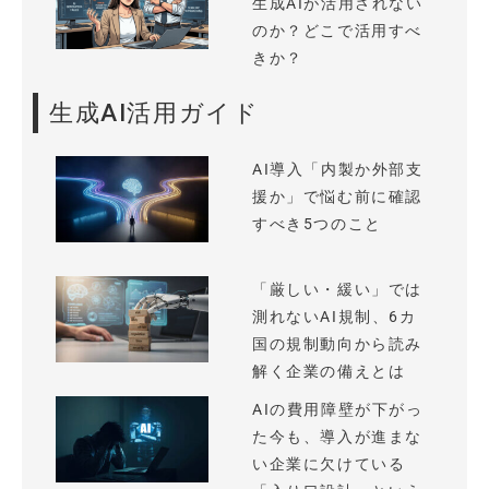
生成AIが活用されない
のか？どこで活用すべ
きか？
生成AI活用ガイド
AI導入「内製か外部支
援か」で悩む前に確認
すべき5つのこと
「厳しい・緩い」では
測れないAI規制、6カ
国の規制動向から読み
解く企業の備えとは
AIの費用障壁が下がっ
た今も、導入が進まな
い企業に欠けている