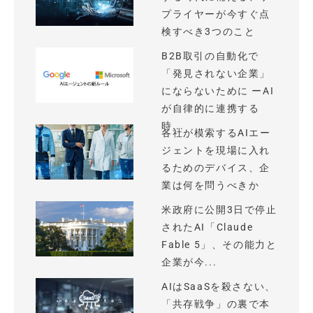
プライヤーが今すぐ点
検すべき3つのこと
B2B取引の自動化で
「発見されない企業」
にならないために ーAI
が自律的に連携する
時...
各社が模索するAIエー
ジェントを現場に入れ
るためのデバイス、企
業は何を問うべきか
米政府に公開3日で停止
されたAI「Claude
Fable 5」、その能力と
企業が今...
AIはSaaSを殺さない、
「共存戦争」の裏で本