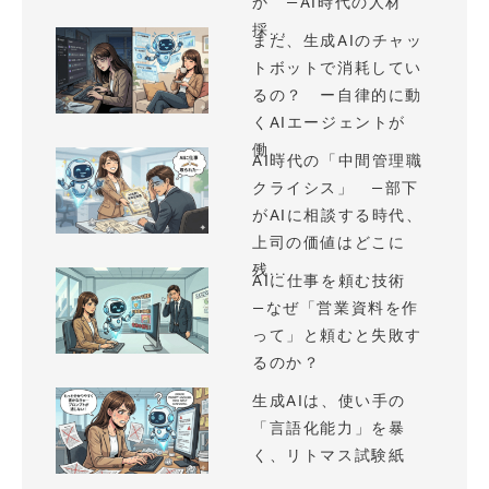
か —AI時代の人材
採...
まだ、生成AIのチャッ
トボットで消耗してい
るの？ ー自律的に動
くAIエージェントが
働...
AI時代の「中間管理職
クライシス」 —部下
がAIに相談する時代、
上司の価値はどこに
残...
AIに仕事を頼む技術
—なぜ「営業資料を作
って」と頼むと失敗す
るのか？
生成AIは、使い手の
「言語化能力」を暴
く、リトマス試験紙