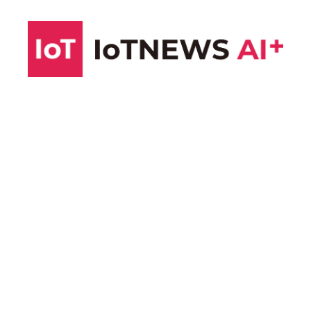
コ
ン
テ
ン
ツ
へ
ス
キ
ッ
プ