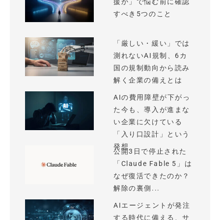
援か」で悩む前に確認
すべき5つのこと
「厳しい・緩い」では
測れないAI規制、6カ
国の規制動向から読み
解く企業の備えとは
AIの費用障壁が下がっ
た今も、導入が進まな
い企業に欠けている
「入り口設計」という
発想
公開3日で停止された
「Claude Fable 5」は
なぜ復活できたのか？
解除の裏側...
AIエージェントが発注
する時代に備える、サ