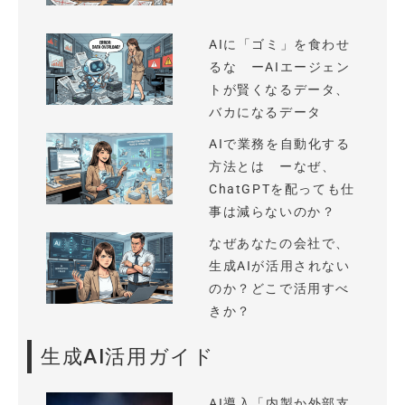
AIに「ゴミ」を食わせ
るな ーAIエージェン
トが賢くなるデータ、
バカになるデータ
AIで業務を自動化する
方法とは ーなぜ、
ChatGPTを配っても仕
事は減らないのか？
なぜあなたの会社で、
生成AIが活用されない
のか？どこで活用すべ
きか？
生成AI活用ガイド
AI導入「内製か外部支