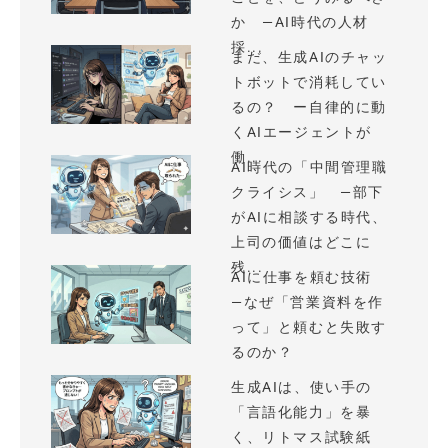
か —AI時代の人材
採...
まだ、生成AIのチャッ
トボットで消耗してい
るの？ ー自律的に動
くAIエージェントが
働...
AI時代の「中間管理職
クライシス」 —部下
がAIに相談する時代、
上司の価値はどこに
残...
AIに仕事を頼む技術
—なぜ「営業資料を作
って」と頼むと失敗す
るのか？
生成AIは、使い手の
「言語化能力」を暴
く、リトマス試験紙