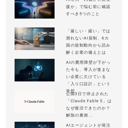
援か」で悩む前に確認
すべき5つのこと
「厳しい・緩い」では
測れないAI規制、6カ
国の規制動向から読み
解く企業の備えとは
AIの費用障壁が下がっ
た今も、導入が進まな
い企業に欠けている
「入り口設計」という
発想
公開3日で停止された
「Claude Fable 5」は
なぜ復活できたのか？
解除の裏側...
AIエージェントが発注