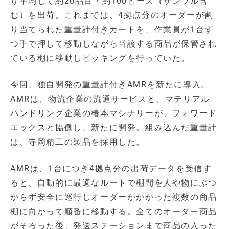
り平均して約20品目・約100ピース（サンプル含
む）を出荷。これまでは、4拠点分のオーダーが割
り当てられた重量計付きカートを、作業員が1台ず
つ手で押して移動しながら当該する商品が保管され
ている棚に移動しピッキングを行っていた。
今回、独自開発の重量計付きAMRを新たに導入。
AMRは、物流企業の流通サービスと、マテリアル
ハンドリング企業の椿本マシナリーが、フォワード
エックスと協働し、新たに開発。組み込んだ重量計
は、寺岡精工の製品を採用した。
AMRは、1台につき4拠点分の出荷データを受信す
ると、自動的に最適なルートで棚間を人や物にぶつ
からず安全に巡行しオーダーがかかった複数の商品
棚に向かって順番に移動する。全てのオーダー商品
がそろった後、発送ステーションまで商品の入った