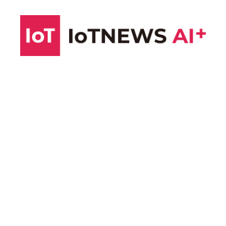
コ
ン
テ
ン
ツ
へ
ス
キ
ッ
プ