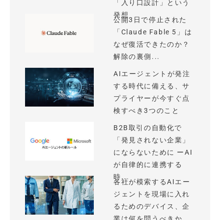
「入り口設計」という
発想
公開3日で停止された
「Claude Fable 5」は
なぜ復活できたのか？
解除の裏側...
AIエージェントが発注
する時代に備える、サ
プライヤーが今すぐ点
検すべき3つのこと
B2B取引の自動化で
「発見されない企業」
にならないために ーAI
が自律的に連携する
時...
各社が模索するAIエー
ジェントを現場に入れ
るためのデバイス、企
業は何を問うべきか