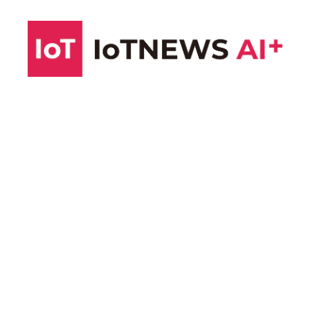
コ
ン
テ
ン
ツ
へ
ス
キ
ッ
プ