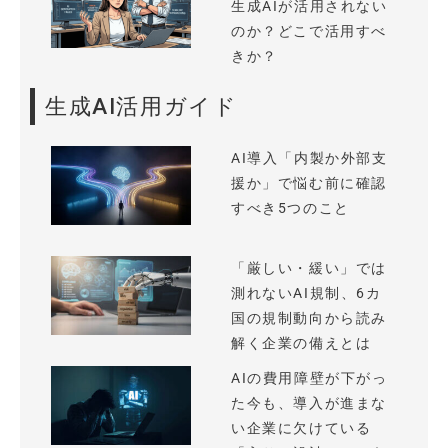
生成AIが活用されない
のか？どこで活用すべ
きか？
生成AI活用ガイド
AI導入「内製か外部支
援か」で悩む前に確認
すべき5つのこと
「厳しい・緩い」では
測れないAI規制、6カ
国の規制動向から読み
解く企業の備えとは
AIの費用障壁が下がっ
た今も、導入が進まな
い企業に欠けている