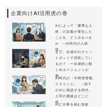
企業向けAI活用虎の巻
AIによって「優秀な人
材」の定義が変化した
ことを、どうみるべき
か —AI時代の人材
採...
まだ、生成AIのチャッ
トボットで消耗してい
るの？ ー自律的に動
くAIエージェントが
働...
AI時代の「中間管理職
クライシス」 —部下
がAIに相談する時代、
上司の価値はどこに
残...
AIに仕事を頼む技術