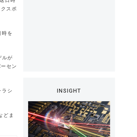
配送日時
エクスポ
日時を
デルが
パーセン
INSIGHT
チラシ
品などま