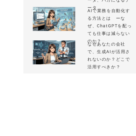
ータ、バカになるデ
ータ
AIで業務を自動化す
る方法とは ーな
ぜ、ChatGPTを配っ
ても仕事は減らない
のか？
なぜあなたの会社
で、生成AIが活用さ
れないのか？どこで
活用すべきか？