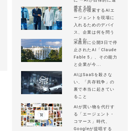
に ーAIが自律的に連
携する時...
各社が模索するAIエ
ージェントを現場に
入れるためのデバイ
ス、企業は何を問う
べきか
米政府に公開3日で停
止されたAI「Claude
Fable 5」、その能力
と企業が今...
AIはSaaSを殺さな
い、「共存戦争」の
裏で本当に起きてい
ること
AIが買い物を代行す
る「エージェント・
コマース」時代、
Googleが提唱する