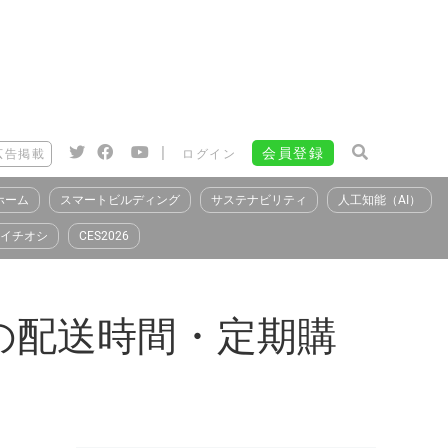
|
会員登録
広告掲載
ログイン
ホーム
スマートビルディング
サステナビリティ
人工知能（AI）
イチオシ
CES2026
fyの配送時間・定期購