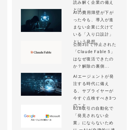
読み解く企業の備え
とは
AIの費用障壁が下が
った今も、導入が進
まない企業に欠けて
いる「入り口設計」
という発想
公開3日で停止された
「Claude Fable 5」
はなぜ復活できたの
か？解除の裏側...
AIエージェントが発
注する時代に備え
る、サプライヤーが
今すぐ点検すべき3つ
のこと
B2B取引の自動化で
「発見されない企
業」にならないため