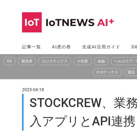
コ
ン
テ
ン
ツ
記事一覧
AI虎の巻
生成AI活用ガイド
D
へ
DX
製造業
ロジスティクス
小売業
金融
ヘルスケア・
ス
キ
ロボティクス
通信
ッ
プ
2023-04-18
STOCKCREW、
入アプリとAPI連携