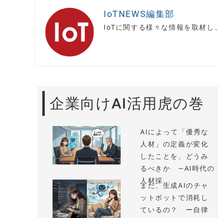
IoTNEWS編集部
IoTに関する様々な情報を取材
企業向けAI活用虎の巻
AIによって「優秀な
人材」の定義が変化
したことを、どうみ
るべきか —AI時代の
人材採...
まだ、生成AIのチャ
ットボットで消耗し
ているの？ ー自律