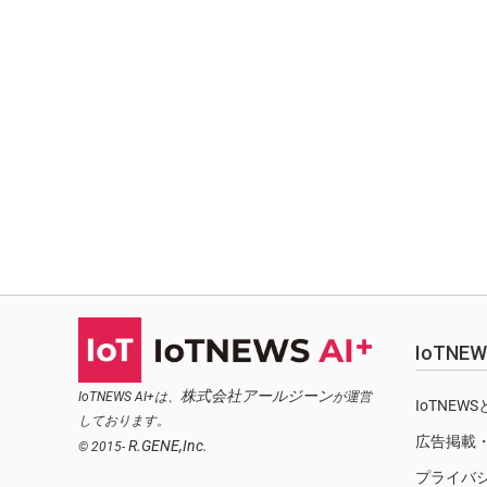
IoTN
株式会社アールジーン
IoTNEWS AI+は、
が運営
IoTNEW
しております。
広告掲載
R.GENE,Inc.
© 2015-
プライバ