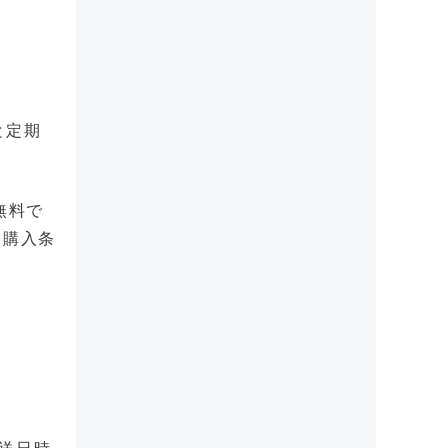
と定期
無料で
、購入条