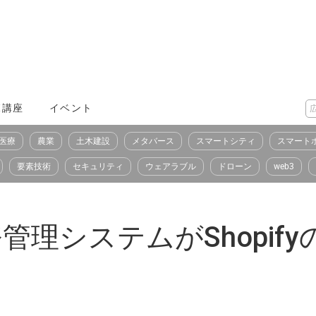
X講座
イベント
医療
農業
土木建設
メタバース
スマートシティ
スマート
要素技術
セキュリティ
ウェアラブル
ドローン
web3
業務管理システムがShopi