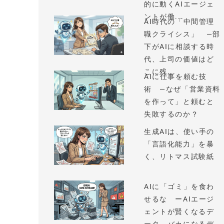
的に動くAIエージェ
ントが働...
AI時代の「中間管理
職クライシス」 —部
下がAIに相談する時
代、上司の価値はど
こに残...
AIに仕事を頼む技
術 —なぜ「営業資料
を作って」と頼むと
失敗するのか？
生成AIは、使い手の
「言語化能力」を暴
く、リトマス試験紙
AIに「ゴミ」を食わ
せるな ーAIエージ
ェントが賢くなるデ