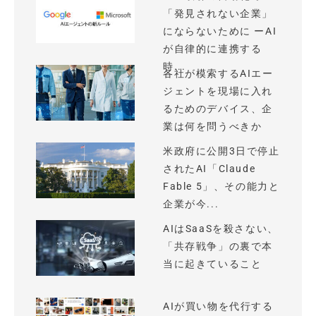
「発見されない企業」
にならないために ーAI
が自律的に連携する
時...
各社が模索するAIエー
ジェントを現場に入れ
るためのデバイス、企
業は何を問うべきか
米政府に公開3日で停止
されたAI「Claude
Fable 5」、その能力と
企業が今...
AIはSaaSを殺さない、
「共存戦争」の裏で本
当に起きていること
AIが買い物を代行する