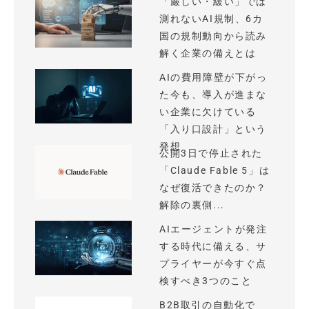
「厳しい・緩い」では
測れないAI規制、6カ
国の規制動向から読み
解く企業の備えとは
AIの費用障壁が下がっ
た今も、導入が進まな
い企業に欠けている
「入り口設計」という
発想
公開3日で停止された
「Claude Fable 5」は
なぜ復活できたのか？
解除の裏側...
AIエージェントが発注
する時代に備える、サ
プライヤーが今すぐ点
検すべき3つのこと
B2B取引の自動化で