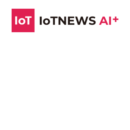
コ
ン
テ
ン
ツ
へ
ス
キ
ッ
プ