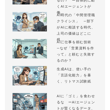
るの？ ー自律的に動
くAIエージェントが
働...
AI時代の「中間管理職
クライシス」 —部下
がAIに相談する時代、
上司の価値はどこに
残...
AIに仕事を頼む技術
—なぜ「営業資料を作
って」と頼むと失敗す
るのか？
生成AIは、使い手の
「言語化能力」を暴
く、リトマス試験紙
AIに「ゴミ」を食わせ
るな ーAIエージェン
トが賢くなるデータ、