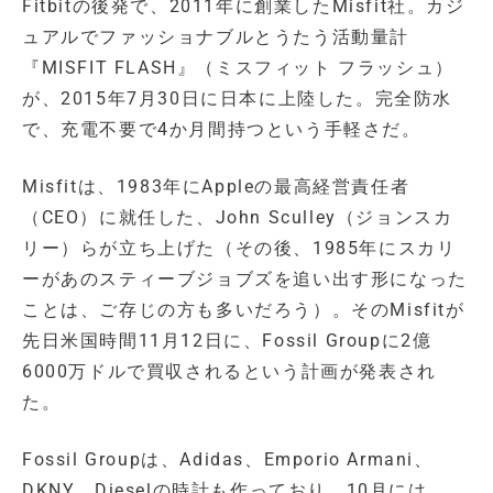
Fitbitの後発で、2011年に創業したMisfit社。カジ
ュアルでファッショナブルとうたう活動量計
『MISFIT FLASH』（ミスフィット フラッシュ）
が、2015年7月30日に日本に上陸した。完全防水
で、充電不要で4か月間持つという手軽さだ。
Misfitは、1983年にAppleの最高経営責任者
（CEO）に就任した、John Sculley（ジョンスカ
リー）らが立ち上げた（その後、1985年にスカリ
ーがあのスティーブジョブズを追い出す形になった
ことは、ご存じの方も多いだろう）。そのMisfitが
先日米国時間11月12日に、Fossil Groupに2億
6000万ドルで買収されるという計画が発表され
た。
Fossil Groupは、Adidas、Emporio Armani、
DKNY、Dieselの時計も作っており、10月には