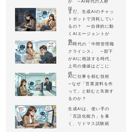
か —AI時代の人材
採...
まだ、生成AIのチャッ
トボットで消耗してい
るの？ ー自律的に動
くAIエージェントが
働...
AI時代の「中間管理職
クライシス」 —部下
がAIに相談する時代、
上司の価値はどこに
残...
AIに仕事を頼む技術
—なぜ「営業資料を作
って」と頼むと失敗す
るのか？
生成AIは、使い手の
「言語化能力」を暴
く、リトマス試験紙