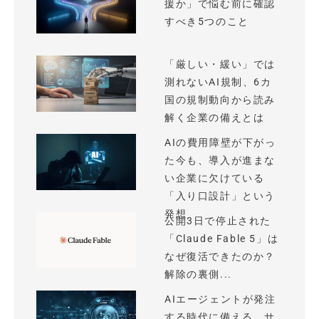
援か」で悩む前に確認
すべき5つのこと
「厳しい・緩い」では
測れないAI規制、6カ
国の規制動向から読み
解く企業の備えとは
AIの費用障壁が下がっ
た今も、導入が進まな
い企業に欠けている
「入り口設計」という
発想
公開3日で停止された
「Claude Fable 5」は
なぜ復活できたのか？
解除の裏側...
AIエージェントが発注
する時代に備える、サ