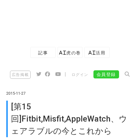
記事
AI虎の巻
AI活用
|
会員登録
広告掲載
ログイン
2015-11-27
[第15
回]Fitbit,Misfit,AppleWatch、ウ
ェアラブルの今とこれから