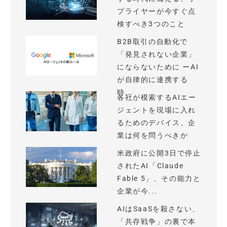
プライヤーが今すぐ点
検すべき3つのこと
B2B取引の自動化で
「発見されない企業」
にならないために ーAI
が自律的に連携する
時...
各社が模索するAIエー
ジェントを現場に入れ
るためのデバイス、企
業は何を問うべきか
米政府に公開3日で停止
されたAI「Claude
Fable 5」、その能力と
企業が今...
AIはSaaSを殺さない、
「共存戦争」の裏で本