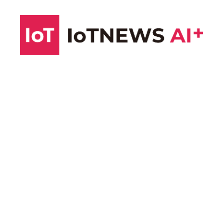
コ
ン
テ
ン
ツ
へ
ス
キ
ッ
プ