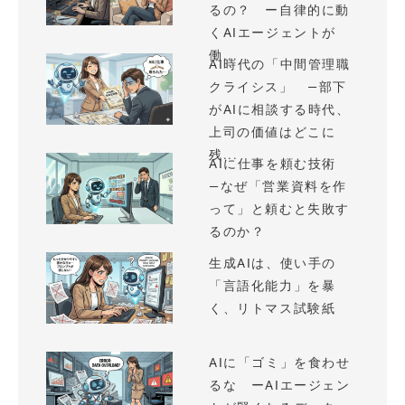
るの？ ー自律的に動
くAIエージェントが
働...
AI時代の「中間管理職
クライシス」 —部下
がAIに相談する時代、
上司の価値はどこに
残...
AIに仕事を頼む技術
—なぜ「営業資料を作
って」と頼むと失敗す
るのか？
生成AIは、使い手の
「言語化能力」を暴
く、リトマス試験紙
AIに「ゴミ」を食わせ
るな ーAIエージェン