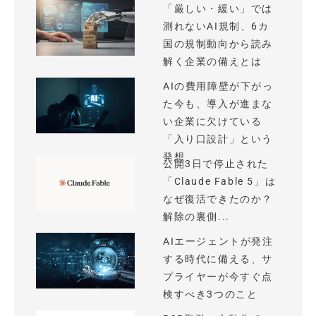
「厳しい・緩い」では
測れないAI規制、6カ
国の規制動向から読み
解く企業の備えとは
AIの費用障壁が下がっ
た今も、導入が進まな
い企業に欠けている
「入り口設計」という
発想
公開3日で停止された
「Claude Fable 5」は
なぜ復活できたのか？
解除の裏側...
AIエージェントが発注
する時代に備える、サ
プライヤーが今すぐ点
検すべき3つのこと