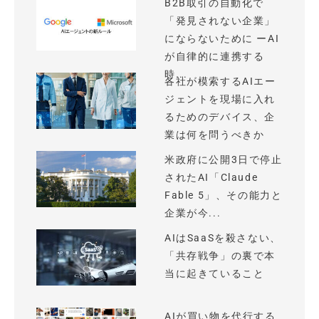
B2B取引の自動化で
「発見されない企業」
にならないために ーAI
が自律的に連携する
時...
各社が模索するAIエー
ジェントを現場に入れ
るためのデバイス、企
業は何を問うべきか
米政府に公開3日で停止
されたAI「Claude
Fable 5」、その能力と
企業が今...
AIはSaaSを殺さない、
「共存戦争」の裏で本
当に起きていること
AIが買い物を代行する