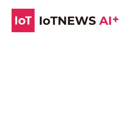
コ
ン
テ
ン
ツ
へ
ス
キ
ッ
プ