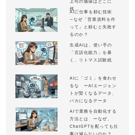
上司の価値はどこに
残...
AIに仕事を頼む技術
—なぜ「営業資料を作
って」と頼むと失敗す
るのか？
生成AIは、使い手の
「言語化能力」を暴
く、リトマス試験紙
AIに「ゴミ」を食わせ
るな ーAIエージェン
トが賢くなるデータ、
バカになるデータ
AIで業務を自動化する
方法とは ーなぜ、
ChatGPTを配っても仕
事は減らないのか？