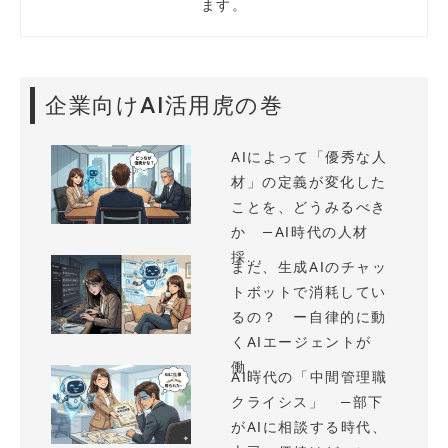
ます。
企業向けAI活用虎の巻
AIによって「優秀な人
材」の定義が変化した
ことを、どうみるべき
か —AI時代の人材
採...
まだ、生成AIのチャッ
トボットで消耗してい
るの？ ー自律的に動
くAIエージェントが
働...
AI時代の「中間管理職
クライシス」 —部下
がAIに相談する時代、