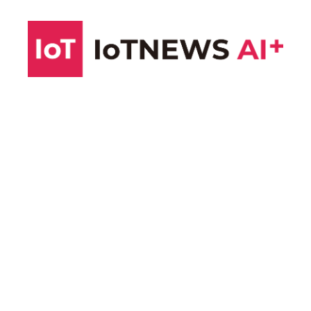
コ
ン
テ
ン
ツ
へ
ス
キ
ッ
プ