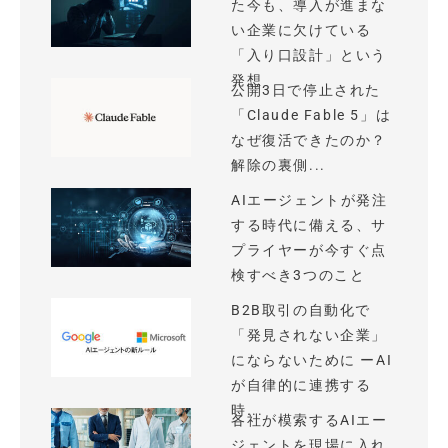
た今も、導入が進まな
い企業に欠けている
「入り口設計」という
発想
公開3日で停止された
「Claude Fable 5」は
なぜ復活できたのか？
解除の裏側...
AIエージェントが発注
する時代に備える、サ
プライヤーが今すぐ点
検すべき3つのこと
B2B取引の自動化で
「発見されない企業」
にならないために ーAI
が自律的に連携する
時...
各社が模索するAIエー
ジェントを現場に入れ