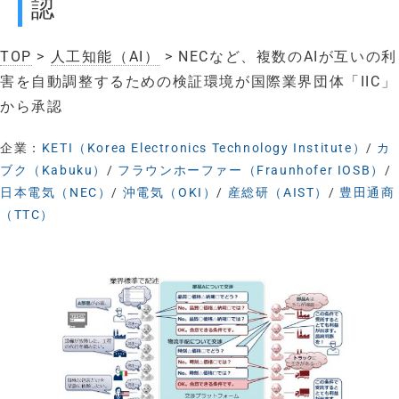
認
TOP
>
人工知能（AI）
> NECなど、複数のAIが互いの利
害を自動調整するための検証環境が国際業界団体「IIC」
から承認
企業：
KETI（Korea Electronics Technology Institute）
/
カ
ブク（Kabuku）
/
フラウンホーファー（Fraunhofer IOSB）
/
日本電気（NEC）
/
沖電気（OKI）
/
産総研（AIST）
/
豊田通商
（TTC）