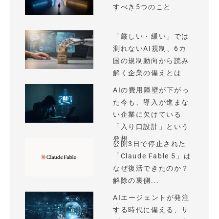
すべき5つのこと
「厳しい・緩い」では
測れないAI規制、6カ
国の規制動向から読み
解く企業の備えとは
AIの費用障壁が下がっ
た今も、導入が進まな
い企業に欠けている
「入り口設計」という
発想
公開3日で停止された
「Claude Fable 5」は
なぜ復活できたのか？
解除の裏側...
AIエージェントが発注
する時代に備える、サ