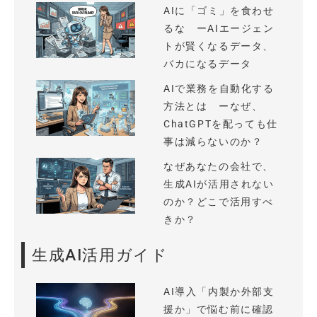
AIに「ゴミ」を食わせ
るな ーAIエージェン
トが賢くなるデータ、
バカになるデータ
AIで業務を自動化する
方法とは ーなぜ、
ChatGPTを配っても仕
事は減らないのか？
なぜあなたの会社で、
生成AIが活用されない
のか？どこで活用すべ
きか？
生成AI活用ガイド
AI導入「内製か外部支
援か」で悩む前に確認