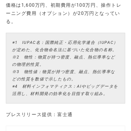
価格は1,600万円、初期費用が100万円、操作トレ
ーニング費用（オプション）が20万円となってい
る。
※1 IUPAC名：国際純正・応用化学連合（IUPAC）
が定めた、化合物命名法に基づいた化合物の名称。
※2 物性：物質が持つ密度、融点、熱伝導率など
の物理的性質。
※3 物性値：物質が持つ密度、融点、熱伝導率な
どの性質を数値で示したもの。
※4 材料インフォマティクス：AIやビッグデータを
活用し、材料開発の効率化を目指す取り組み。
プレスリリース提供：富士通