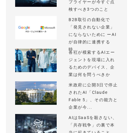
プライヤーが今すぐ点
検すべき3つのこと
B2B取引の自動化で
「発見されない企業」
にならないために ーAI
が自律的に連携する
時...
各社が模索するAIエー
ジェントを現場に入れ
るためのデバイス、企
業は何を問うべきか
米政府に公開3日で停止
されたAI「Claude
Fable 5」、その能力と
企業が今...
AIはSaaSを殺さない、
「共存戦争」の裏で本
当に起きていること