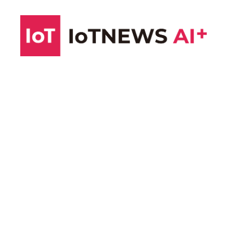
コ
ン
テ
ン
ツ
へ
ス
キ
ッ
プ