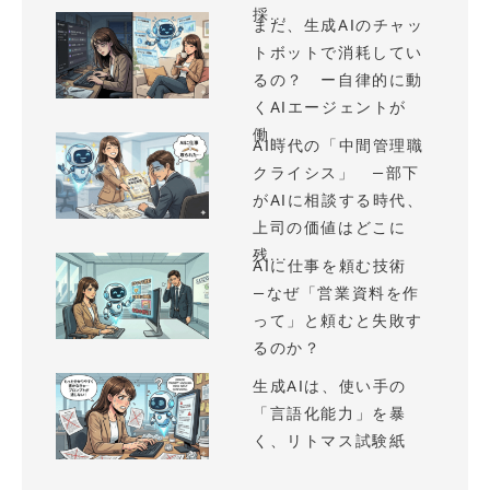
採...
まだ、生成AIのチャッ
トボットで消耗してい
るの？ ー自律的に動
くAIエージェントが
働...
AI時代の「中間管理職
クライシス」 —部下
がAIに相談する時代、
上司の価値はどこに
残...
AIに仕事を頼む技術
—なぜ「営業資料を作
って」と頼むと失敗す
るのか？
生成AIは、使い手の
「言語化能力」を暴
く、リトマス試験紙