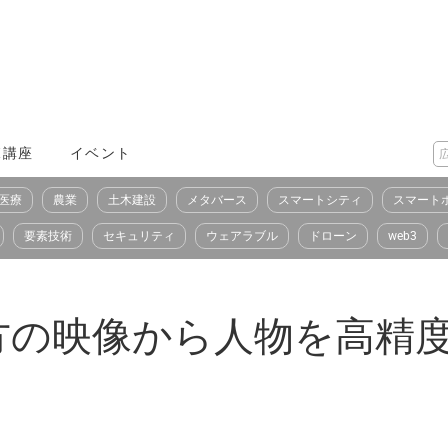
X講座
イベント
医療
農業
土木建設
メタバース
スマートシティ
スマート
要素技術
セキュリティ
ウェアラブル
ドローン
web3
方の映像から人物を高精