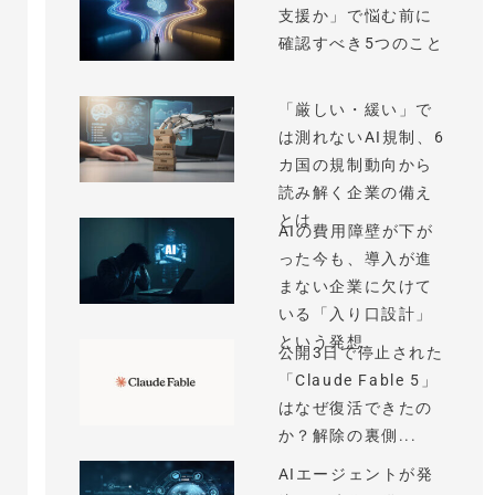
支援か」で悩む前に
確認すべき5つのこと
「厳しい・緩い」で
は測れないAI規制、6
カ国の規制動向から
読み解く企業の備え
とは
AIの費用障壁が下が
った今も、導入が進
まない企業に欠けて
いる「入り口設計」
という発想
公開3日で停止された
「Claude Fable 5」
はなぜ復活できたの
か？解除の裏側...
AIエージェントが発