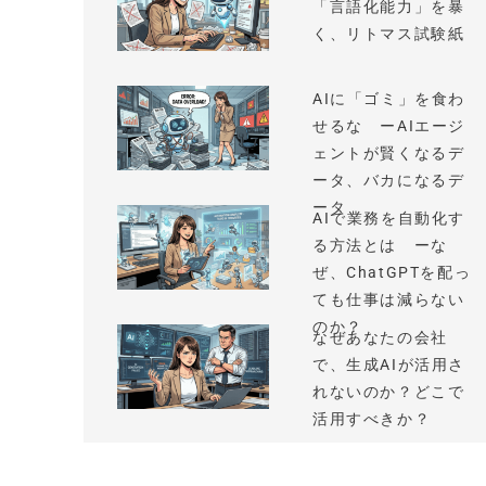
「言語化能力」を暴
く、リトマス試験紙
AIに「ゴミ」を食わ
せるな ーAIエージ
ェントが賢くなるデ
ータ、バカになるデ
ータ
AIで業務を自動化す
る方法とは ーな
ぜ、ChatGPTを配っ
ても仕事は減らない
のか？
なぜあなたの会社
で、生成AIが活用さ
れないのか？どこで
活用すべきか？