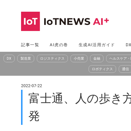
コ
ン
テ
ン
ツ
記事一覧
AI虎の巻
生成AI活用ガイド
D
へ
DX
製造業
ロジスティクス
小売業
金融
ヘルスケア・
ス
キ
ロボティクス
通信
ッ
プ
2022-07-22
富士通、人の歩き
発