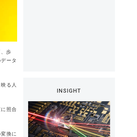
下、歩
のデータ
に映る人
INSIGHT
度に照合
の変換に