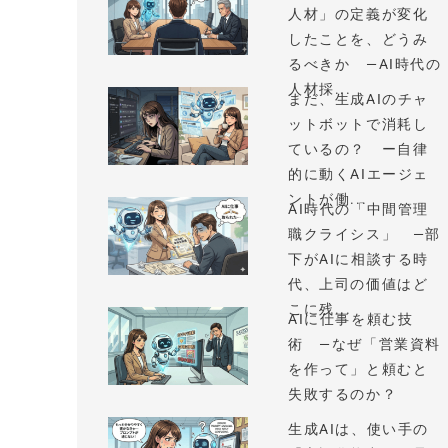
人材」の定義が変化
したことを、どうみ
るべきか —AI時代の
人材採...
まだ、生成AIのチャ
ットボットで消耗し
ているの？ ー自律
的に動くAIエージェ
ントが働...
AI時代の「中間管理
職クライシス」 —部
下がAIに相談する時
代、上司の価値はど
こに残...
AIに仕事を頼む技
術 —なぜ「営業資料
を作って」と頼むと
失敗するのか？
生成AIは、使い手の