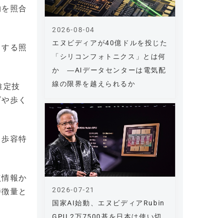
物を照合
2026-08-04
エヌビディアが40億ドルを投じた
力する照
「シリコンフォトニクス」とは何
か ―AIデータセンターは電気配
線の限界を越えられるか
推定技
ズや歩く
、歩容特
点情報か
2026-07-21
特徴量と
国家AI始動、エヌビディアRubin
GPU 2万7500基を日本は使い切