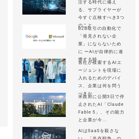
注する時代に備え
る、サプライヤーが
今すぐ点検すべき3つ
のこと
B2B取引の自動化で
「発見されない企
業」にならないため
に ーAIが自律的に連
携する時...
各社が模索するAIエ
ージェントを現場に
入れるためのデバイ
ス、企業は何を問う
べきか
米政府に公開3日で停
止されたAI「Claude
Fable 5」、その能力
と企業が今...
AIはSaaSを殺さな
い、「共存戦争」の