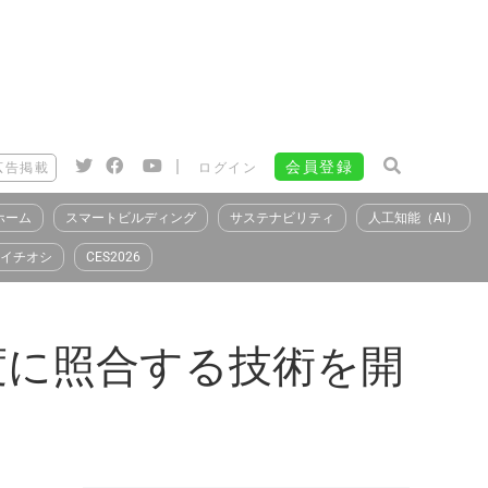
|
会員登録
広告掲載
ログイン
ホーム
スマートビルディング
サステナビリティ
人工知能（AI）
イチオシ
CES2026
度に照合する技術を開