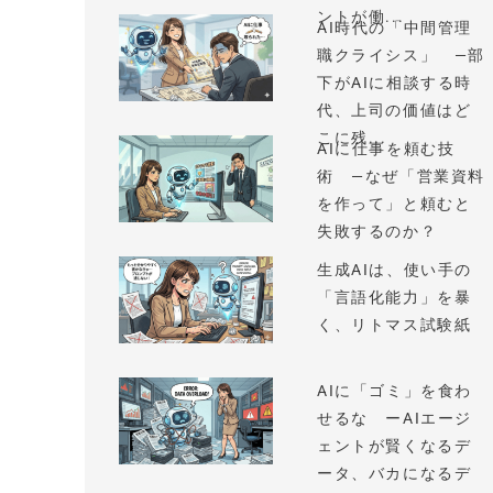
ントが働...
AI時代の「中間管理
職クライシス」 —部
下がAIに相談する時
代、上司の価値はど
こに残...
AIに仕事を頼む技
術 —なぜ「営業資料
を作って」と頼むと
失敗するのか？
生成AIは、使い手の
「言語化能力」を暴
く、リトマス試験紙
AIに「ゴミ」を食わ
せるな ーAIエージ
ェントが賢くなるデ
ータ、バカになるデ