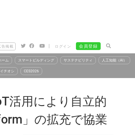
|
会員登録
広告掲載
ログイン
ホーム
スマートビルディング
サステナビリティ
人工知能（AI）
イチオシ
CES2026
oT活用により自立的
tform」の拡充で協業