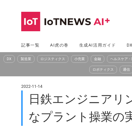
コ
ン
テ
ン
ツ
記事一覧
AI虎の巻
生成AI活用ガイド
D
へ
DX
製造業
ロジスティクス
小売業
金融
ヘルスケア・
ス
キ
ロボティクス
通信
ッ
プ
2022-11-14
日鉄エンジニアリン
なプラント操業の実現