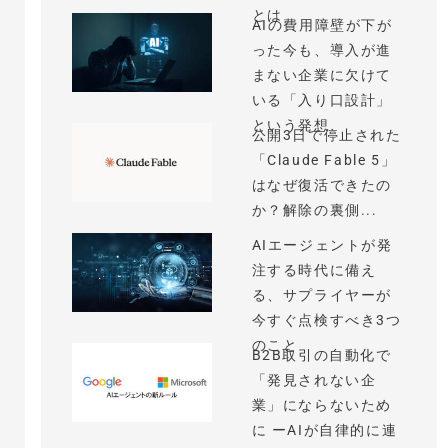
とは
AIの費用障壁が下が
った今も、導入が進
まない企業に欠けて
いる「入り口設計」
という発想
公開3日で停止された
「Claude Fable 5」
はなぜ復活できたの
か？解除の裏側...
AIエージェントが発
注する時代に備え
る、サプライヤーが
今すぐ点検すべき3つ
のこと
B2B取引の自動化で
「発見されない企
業」にならないため
に ーAIが自律的に連