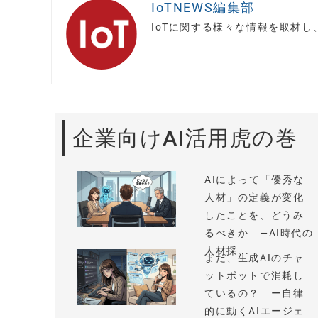
IoTNEWS編集部
IoTに関する様々な情報を取材
企業向けAI活用虎の巻
AIによって「優秀な
人材」の定義が変化
したことを、どうみ
るべきか —AI時代の
人材採...
まだ、生成AIのチャ
ットボットで消耗し
ているの？ ー自律
的に動くAIエージェ