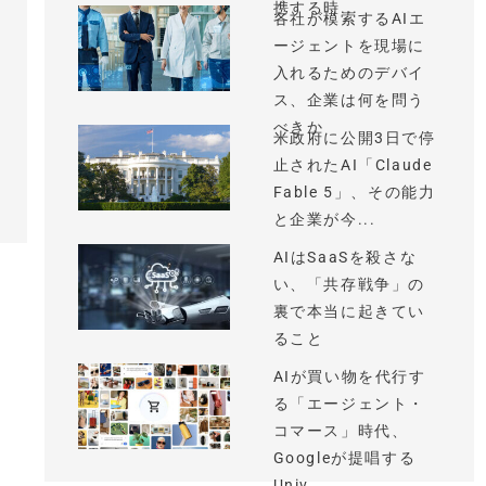
携する時...
各社が模索するAIエ
ージェントを現場に
入れるためのデバイ
ス、企業は何を問う
べきか
米政府に公開3日で停
止されたAI「Claude
Fable 5」、その能力
と企業が今...
AIはSaaSを殺さな
い、「共存戦争」の
裏で本当に起きてい
ること
AIが買い物を代行す
る「エージェント・
コマース」時代、
Googleが提唱する
Univ...