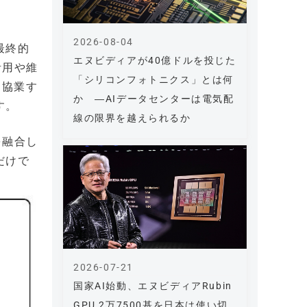
2026-08-04
最終的
エヌビディアが40億ドルを投じた
活用や維
「シリコンフォトニクス」とは何
に協業す
か ―AIデータセンターは電気配
す。
線の限界を越えられるか
を融合し
だけで
2026-07-21
国家AI始動、エヌビディアRubin
GPU 2万7500基を日本は使い切