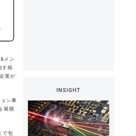
&メン
指す統
プ企業が
INSIGHT
ション事
を展開
まで包