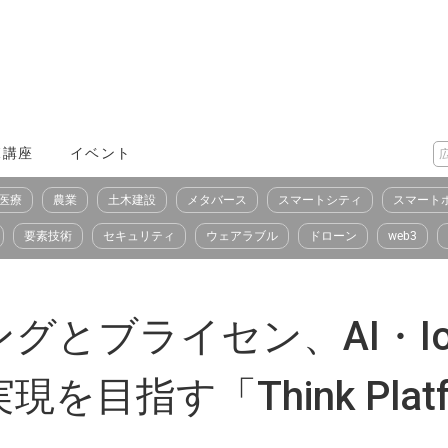
X講座
イベント
医療
農業
土木建設
メタバース
スマートシティ
スマート
要素技術
セキュリティ
ウェアラブル
ドローン
web3
グとブライセン、AI・I
を目指す「Think Pla