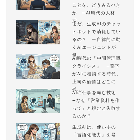
ことを、どうみるべき
か —AI時代の人材
採...
まだ、生成AIのチャッ
トボットで消耗してい
るの？ ー自律的に動
くAIエージェントが
働...
AI時代の「中間管理職
クライシス」 —部下
がAIに相談する時代、
上司の価値はどこに
残...
AIに仕事を頼む技術
—なぜ「営業資料を作
って」と頼むと失敗す
るのか？
生成AIは、使い手の
「言語化能力」を暴