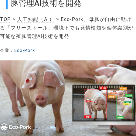
豚管理AI技術を開発
TOP
>
人工知能（AI）
> Eco-Pork、母豚が自由に動け
る「フリーストール」環境下でも発情検知や個体識別が
可能な殖豚管理AI技術を開発
企業：
Eco-Pork