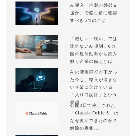
AI導入「内製か外部支
援か」で悩む前に確認
すべき5つのこと
「厳しい・緩い」では
測れないAI規制、6カ
国の規制動向から読み
解く企業の備えとは
AIの費用障壁が下がっ
た今も、導入が進まな
い企業に欠けている
「入り口設計」という
発想
公開3日で停止された
「Claude Fable 5」は
なぜ復活できたのか？
解除の裏側...