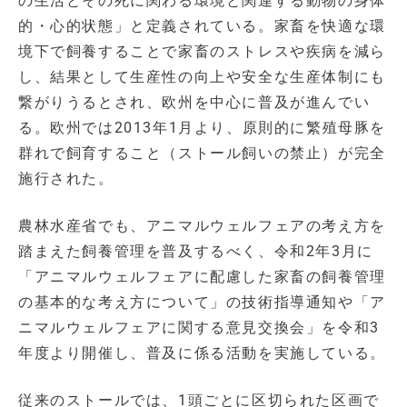
の生活とその死に関わる環境と関連する動物の身体
的・心的状態」と定義されている。家畜を快適な環
境下で飼養することで家畜のストレスや疾病を減ら
し、結果として生産性の向上や安全な生産体制にも
繋がりうるとされ、欧州を中心に普及が進んでい
る。欧州では2013年1月より、原則的に繁殖母豚を
群れで飼育すること（ストール飼いの禁止）が完全
施行された。
農林水産省でも、アニマルウェルフェアの考え方を
踏まえた飼養管理を普及するべく、令和2年3月に
「アニマルウェルフェアに配慮した家畜の飼養管理
の基本的な考え方について」の技術指導通知や「ア
ニマルウェルフェアに関する意見交換会」を令和3
年度より開催し、普及に係る活動を実施している。
従来のストールでは、1頭ごとに区切られた区画で