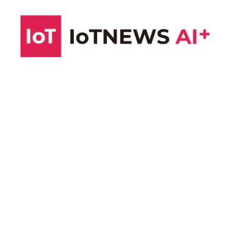
コ
ン
テ
ン
ツ
へ
ス
キ
ッ
プ