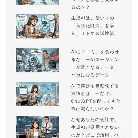
るのか？
生成AIは、使い手の
「言語化能力」を暴
く、リトマス試験紙
AIに「ゴミ」を食わせ
るな ーAIエージェン
トが賢くなるデータ、
バカになるデータ
AIで業務を自動化する
方法とは ーなぜ、
ChatGPTを配っても仕
事は減らないのか？
なぜあなたの会社で、
生成AIが活用されない
のか？どこで活用すべ