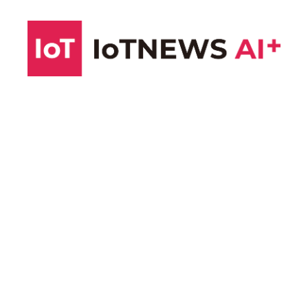
コ
ン
テ
ン
ツ
へ
ス
キ
ッ
プ