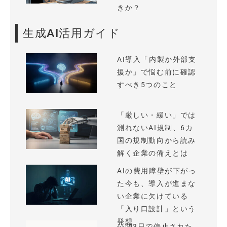
きか？
生成AI活用ガイド
AI導入「内製か外部支
援か」で悩む前に確認
すべき5つのこと
「厳しい・緩い」では
測れないAI規制、6カ
国の規制動向から読み
解く企業の備えとは
AIの費用障壁が下がっ
た今も、導入が進まな
い企業に欠けている
「入り口設計」という
発想
公開3日で停止された