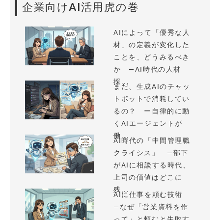
企業向けAI活用虎の巻
AIによって「優秀な人
材」の定義が変化した
ことを、どうみるべき
か —AI時代の人材
採...
まだ、生成AIのチャッ
トボットで消耗してい
るの？ ー自律的に動
くAIエージェントが
働...
AI時代の「中間管理職
クライシス」 —部下
がAIに相談する時代、
上司の価値はどこに
残...
AIに仕事を頼む技術
—なぜ「営業資料を作
って」と頼むと失敗す