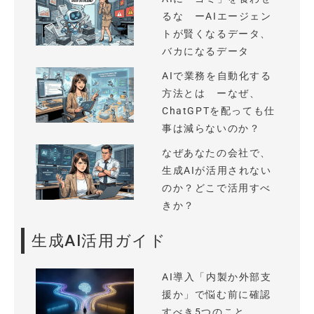
るな ーAIエージェン
トが賢くなるデータ、
バカになるデータ
AIで業務を自動化する
方法とは ーなぜ、
ChatGPTを配っても仕
事は減らないのか？
なぜあなたの会社で、
生成AIが活用されない
のか？どこで活用すべ
きか？
生成AI活用ガイド
AI導入「内製か外部支
援か」で悩む前に確認
すべき5つのこと