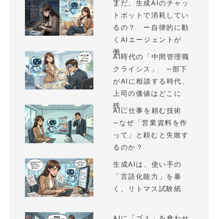
まだ、生成AIのチャッ
トボットで消耗してい
るの？ ー自律的に動
くAIエージェントが
働...
AI時代の「中間管理職
クライシス」 —部下
がAIに相談する時代、
上司の価値はどこに
残...
AIに仕事を頼む技術
—なぜ「営業資料を作
って」と頼むと失敗す
るのか？
生成AIは、使い手の
「言語化能力」を暴
く、リトマス試験紙
AIに「ゴミ」を食わせ