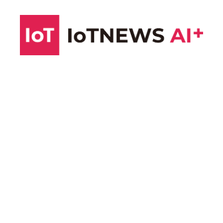
コ
ン
テ
ン
ツ
へ
ス
キ
ッ
プ