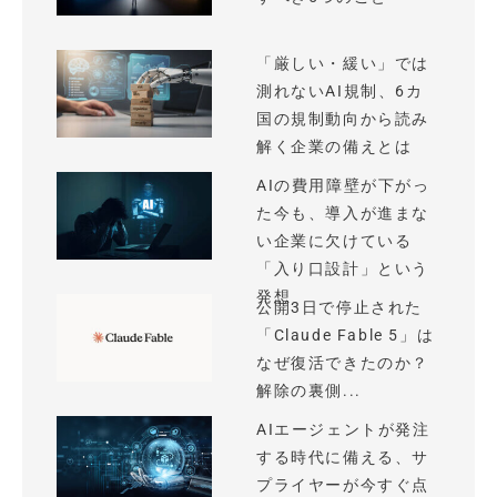
「厳しい・緩い」では
測れないAI規制、6カ
国の規制動向から読み
解く企業の備えとは
AIの費用障壁が下がっ
た今も、導入が進まな
い企業に欠けている
「入り口設計」という
発想
公開3日で停止された
「Claude Fable 5」は
なぜ復活できたのか？
解除の裏側...
AIエージェントが発注
する時代に備える、サ
プライヤーが今すぐ点