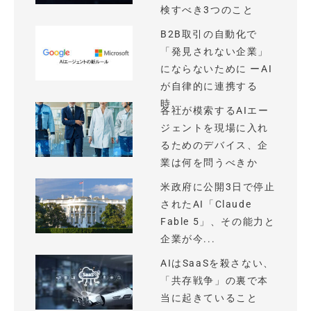
検すべき3つのこと
B2B取引の自動化で
「発見されない企業」
にならないために ーAI
が自律的に連携する
時...
各社が模索するAIエー
ジェントを現場に入れ
るためのデバイス、企
業は何を問うべきか
米政府に公開3日で停止
されたAI「Claude
Fable 5」、その能力と
企業が今...
AIはSaaSを殺さない、
「共存戦争」の裏で本
当に起きていること