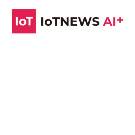
コ
ン
テ
ン
ツ
へ
ス
キ
ッ
プ