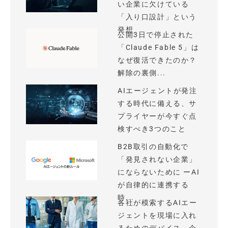
い企業に欠けている
「入り口設計」という
発想
公開3日で停止された
「Claude Fable 5」は
なぜ復活できたのか？
解除の裏側...
AIエージェントが発注
する時代に備える、サ
プライヤーが今すぐ点
検すべき3つのこと
B2B取引の自動化で
「発見されない企業」
にならないために ーAI
が自律的に連携する
時...
各社が模索するAIエー
ジェントを現場に入れ