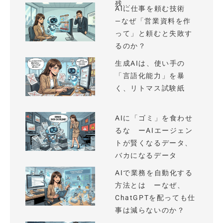
残...
AIに仕事を頼む技術
—なぜ「営業資料を作
って」と頼むと失敗す
るのか？
生成AIは、使い手の
「言語化能力」を暴
く、リトマス試験紙
AIに「ゴミ」を食わせ
るな ーAIエージェン
トが賢くなるデータ、
バカになるデータ
AIで業務を自動化する
方法とは ーなぜ、
ChatGPTを配っても仕
事は減らないのか？