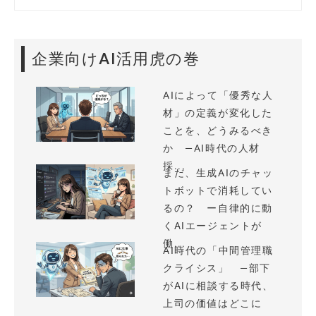
企業向けAI活用虎の巻
AIによって「優秀な人
材」の定義が変化した
ことを、どうみるべき
か —AI時代の人材
採...
まだ、生成AIのチャッ
トボットで消耗してい
るの？ ー自律的に動
くAIエージェントが
働...
AI時代の「中間管理職
クライシス」 —部下
がAIに相談する時代、
上司の価値はどこに