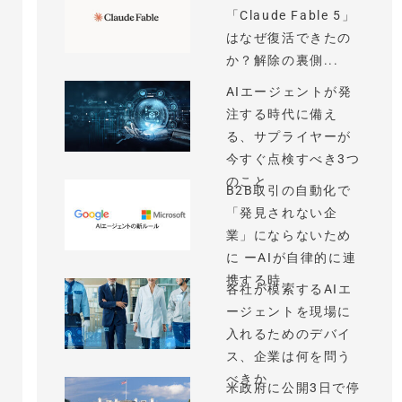
「Claude Fable 5」
はなぜ復活できたの
か？解除の裏側...
AIエージェントが発
注する時代に備え
る、サプライヤーが
今すぐ点検すべき3つ
のこと
B2B取引の自動化で
「発見されない企
業」にならないため
に ーAIが自律的に連
携する時...
各社が模索するAIエ
ージェントを現場に
入れるためのデバイ
ス、企業は何を問う
べきか
米政府に公開3日で停