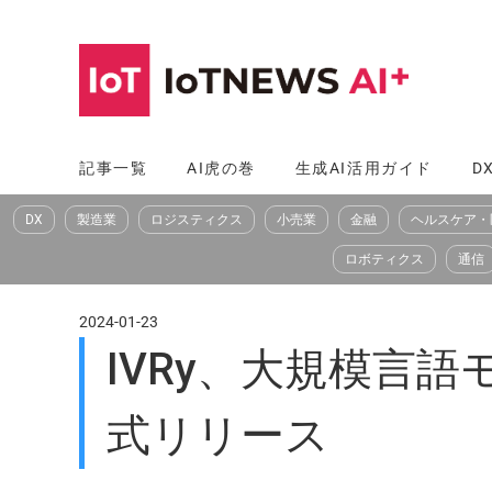
コ
ン
テ
ン
ツ
記事一覧
AI虎の巻
生成AI活用ガイド
D
へ
DX
製造業
ロジスティクス
小売業
金融
ヘルスケア・
ス
キ
ロボティクス
通信
ッ
プ
2024-01-23
IVRy、大規模言
式リリース