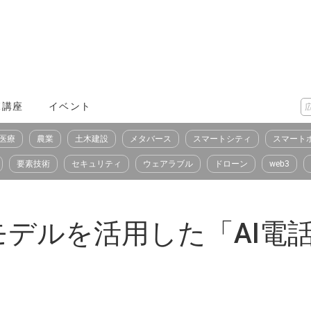
X講座
イベント
医療
農業
土木建設
メタバース
スマートシティ
スマート
要素技術
セキュリティ
ウェアラブル
ドローン
web3
語モデルを活用した「AI