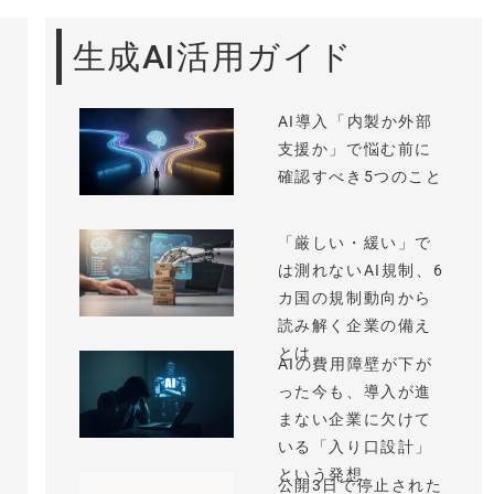
生成AI活用ガイド
AI導入「内製か外部
支援か」で悩む前に
確認すべき5つのこと
「厳しい・緩い」で
は測れないAI規制、6
カ国の規制動向から
読み解く企業の備え
とは
AIの費用障壁が下が
った今も、導入が進
まない企業に欠けて
いる「入り口設計」
という発想
公開3日で停止された