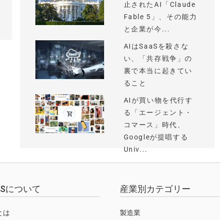
止されたAI「Claude
Fable 5」、その能力
と企業が今...
AIはSaaSを殺さな
い、「共存戦争」の
裏で本当に起きてい
ること
AIが買い物を代行す
る「エージェント・
コマース」時代、
Googleが提唱する
Univ...
EWSについて
産業別カテゴリー
Sとは
製造業