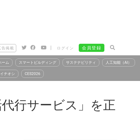
|
会員登録
広告掲載
ログイン
ホーム
スマートビルディング
サステナビリティ
人工知能（AI）
イチオシ
CES2026
電話代行サービス」を正