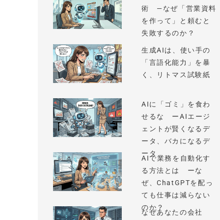
術 —なぜ「営業資料
を作って」と頼むと
失敗するのか？
生成AIは、使い手の
「言語化能力」を暴
く、リトマス試験紙
AIに「ゴミ」を食わ
せるな ーAIエージ
ェントが賢くなるデ
ータ、バカになるデ
ータ
AIで業務を自動化す
る方法とは ーな
ぜ、ChatGPTを配っ
ても仕事は減らない
のか？
なぜあなたの会社