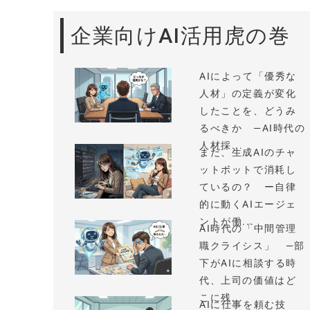
企業向けAI活用虎の巻
AIによって「優秀な
人材」の定義が変化
したことを、どうみ
るべきか —AI時代の
人材採...
まだ、生成AIのチャ
ットボットで消耗し
ているの？ ー自律
的に動くAIエージェ
ントが働...
AI時代の「中間管理
職クライシス」 —部
下がAIに相談する時
代、上司の価値はど
こに残...
AIに仕事を頼む技