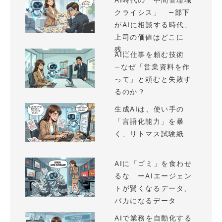
AI時代の「中間管理職
クライシス」 —部下
がAIに相談する時代、
上司の価値はどこに
残...
AIに仕事を頼む技術
—なぜ「営業資料を作
って」と頼むと失敗す
るのか？
生成AIは、使い手の
「言語化能力」を暴
く、リトマス試験紙
AIに「ゴミ」を食わせ
るな ーAIエージェン
トが賢くなるデータ、
バカになるデータ
AIで業務を自動化する