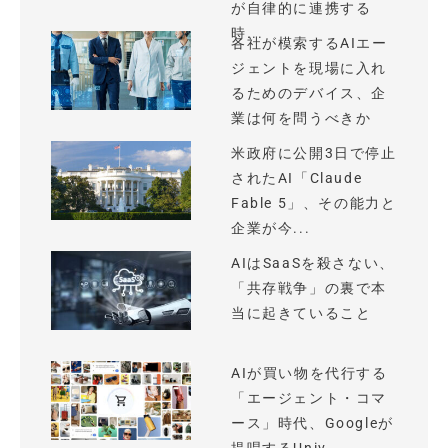
が自律的に連携する
時...
各社が模索するAIエー
ジェントを現場に入れ
るためのデバイス、企
業は何を問うべきか
米政府に公開3日で停止
されたAI「Claude
Fable 5」、その能力と
企業が今...
AIはSaaSを殺さない、
「共存戦争」の裏で本
当に起きていること
AIが買い物を代行する
「エージェント・コマ
ース」時代、Googleが