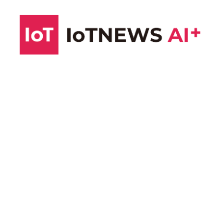
コ
ン
テ
ン
ツ
へ
ス
キ
ッ
プ