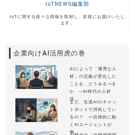
IoTNEWS編集部
IoTに関する様々な情報を取材し、皆様にお届けいたし
ます。
企業向けAI活用虎の巻
AIによって「優秀な人
材」の定義が変化した
ことを、どうみるべき
か —AI時代の人材
採...
まだ、生成AIのチャッ
トボットで消耗してい
るの？ ー自律的に動
くAIエージェントが
働...