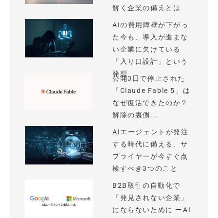
解く企業の備えとは
AIの費用障壁が下がっ
た今も、導入が進まな
い企業に欠けている
「入り口設計」という
発想
公開3日で停止された
「Claude Fable 5」は
なぜ復活できたのか？
解除の裏側...
AIエージェントが発注
する時代に備える、サ
プライヤーが今すぐ点
検すべき3つのこと
B2B取引の自動化で
「発見されない企業」
にならないために ーAI