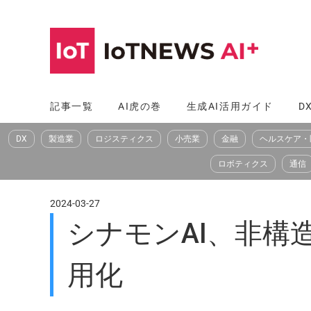
コ
ン
テ
ン
ツ
記事一覧
AI虎の巻
生成AI活用ガイド
D
へ
DX
製造業
ロジスティクス
小売業
金融
ヘルスケア・
ス
キ
ロボティクス
通信
ッ
プ
2024-03-27
シナモンAI、非構造
用化