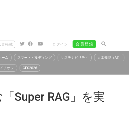
|
会員登録
広告掲載
ログイン
ホーム
スマートビルディング
サステナビリティ
人工知能（AI）
イチオシ
CES2026
uper RAG」を実