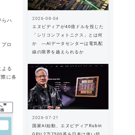
2026-08-04
がらハ
エヌビディアが40億ドルを投じた
「シリコンフォトニクス」とは何
か ―AIデータセンターは電気配
「プロ
線の限界を越えられるか
による
実際に各
2026-07-21
国家AI始動、エヌビディアRubin
GPU 2万7500基を日本は使い切