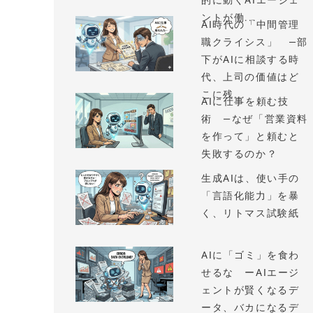
的に動くAIエージェ
ントが働...
AI時代の「中間管理
職クライシス」 —部
下がAIに相談する時
代、上司の価値はど
こに残...
AIに仕事を頼む技
術 —なぜ「営業資料
を作って」と頼むと
失敗するのか？
生成AIは、使い手の
「言語化能力」を暴
く、リトマス試験紙
AIに「ゴミ」を食わ
せるな ーAIエージ
ェントが賢くなるデ
ータ、バカになるデ