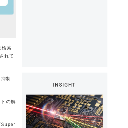
の検索
目されて
を抑制
INSIGHT
ントの解
uper