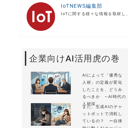
IoTNEWS編集部
IoTに関する様々な情報を取材
企業向けAI活用虎の巻
AIによって「優秀な
人材」の定義が変化
したことを、どうみ
るべきか —AI時代の
人材採...
まだ、生成AIのチャ
ットボットで消耗し
ているの？ ー自律