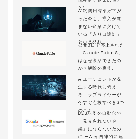
読み解く企業の備え
とは
AIの費用障壁が下が
った今も、導入が進
まない企業に欠けて
いる「入り口設計」
という発想
公開3日で停止された
「Claude Fable 5」
はなぜ復活できたの
か？解除の裏側...
AIエージェントが発
注する時代に備え
る、サプライヤーが
今すぐ点検すべき3つ
のこと
B2B取引の自動化で
「発見されない企
業」にならないため
に ーAIが自律的に連