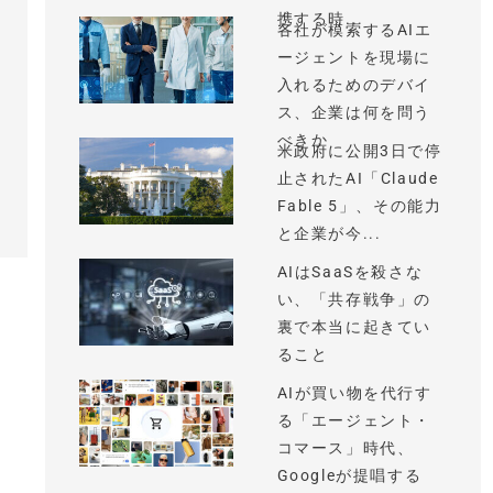
携する時...
各社が模索するAIエ
ージェントを現場に
入れるためのデバイ
ス、企業は何を問う
べきか
米政府に公開3日で停
止されたAI「Claude
Fable 5」、その能力
と企業が今...
AIはSaaSを殺さな
い、「共存戦争」の
裏で本当に起きてい
ること
AIが買い物を代行す
る「エージェント・
コマース」時代、
Googleが提唱する