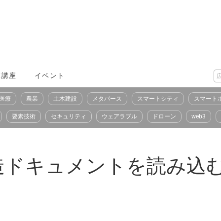
X講座
イベント
医療
農業
土木建設
メタバース
スマートシティ
スマート
要素技術
セキュリティ
ウェアラブル
ドローン
web3
ドキュメントを読み込む「S