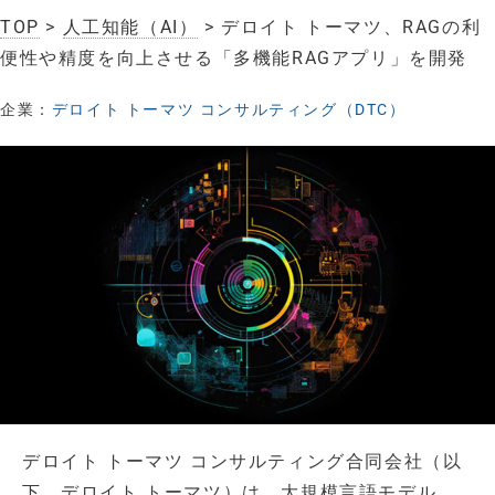
TOP
>
人工知能（AI）
> デロイト トーマツ、RAGの利
便性や精度を向上させる「多機能RAGアプリ」を開発
企業：
デロイト トーマツ コンサルティング（DTC）
デロイト トーマツ コンサルティング合同会社（以
下、デロイト トーマツ）は、大規模言語モデル