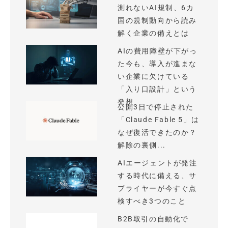
測れないAI規制、6カ
国の規制動向から読み
解く企業の備えとは
AIの費用障壁が下がっ
た今も、導入が進まな
い企業に欠けている
「入り口設計」という
発想
公開3日で停止された
「Claude Fable 5」は
なぜ復活できたのか？
解除の裏側...
AIエージェントが発注
する時代に備える、サ
プライヤーが今すぐ点
検すべき3つのこと
B2B取引の自動化で