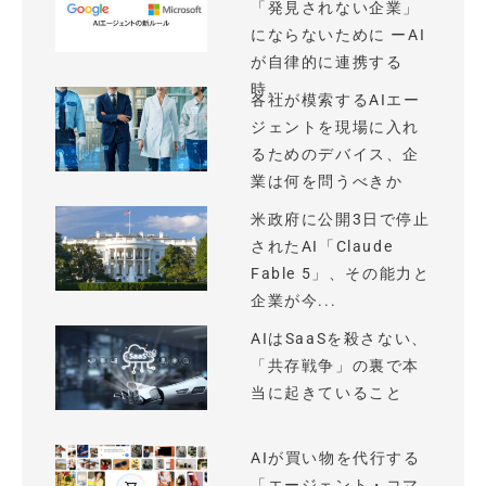
「発見されない企業」
にならないために ーAI
が自律的に連携する
時...
各社が模索するAIエー
ジェントを現場に入れ
るためのデバイス、企
業は何を問うべきか
米政府に公開3日で停止
されたAI「Claude
Fable 5」、その能力と
企業が今...
AIはSaaSを殺さない、
「共存戦争」の裏で本
当に起きていること
AIが買い物を代行する
「エージェント・コマ