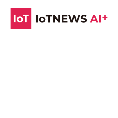
コ
ン
テ
ン
ツ
へ
ス
キ
ッ
プ