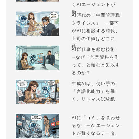
くAIエージェントが
働...
AI時代の「中間管理職
クライシス」 —部下
がAIに相談する時代、
上司の価値はどこに
残...
AIに仕事を頼む技術
—なぜ「営業資料を作
って」と頼むと失敗す
るのか？
生成AIは、使い手の
「言語化能力」を暴
く、リトマス試験紙
AIに「ゴミ」を食わせ
るな ーAIエージェン
トが賢くなるデータ、