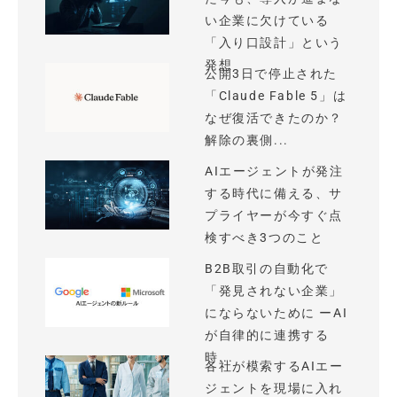
い企業に欠けている
「入り口設計」という
発想
公開3日で停止された
「Claude Fable 5」は
なぜ復活できたのか？
解除の裏側...
AIエージェントが発注
する時代に備える、サ
プライヤーが今すぐ点
検すべき3つのこと
B2B取引の自動化で
「発見されない企業」
にならないために ーAI
が自律的に連携する
時...
各社が模索するAIエー
ジェントを現場に入れ