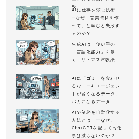
残...
AIに仕事を頼む技術
—なぜ「営業資料を作
って」と頼むと失敗す
るのか？
生成AIは、使い手の
「言語化能力」を暴
く、リトマス試験紙
AIに「ゴミ」を食わせ
るな ーAIエージェン
トが賢くなるデータ、
バカになるデータ
AIで業務を自動化する
方法とは ーなぜ、
ChatGPTを配っても仕
事は減らないのか？