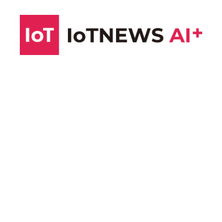
コ
ン
テ
ン
ツ
へ
ス
キ
ッ
プ