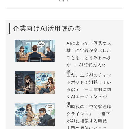
企業向けAI活用虎の巻
AIによって「優秀な人
材」の定義が変化した
ことを、どうみるべき
か —AI時代の人材
採...
まだ、生成AIのチャッ
トボットで消耗してい
るの？ ー自律的に動
くAIエージェントが
働...
AI時代の「中間管理職
クライシス」 —部下
がAIに相談する時代、
上司の価値はどこに