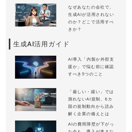
なぜあなたの会社で、
生成AIが活用されない
のか？どこで活用すべ
きか？
生成AI活用ガイド
AI導入「内製か外部支
援か」で悩む前に確認
すべき5つのこと
「厳しい・緩い」では
測れないAI規制、6カ
国の規制動向から読み
解く企業の備えとは
AIの費用障壁が下がっ
た今も、導入が進まな