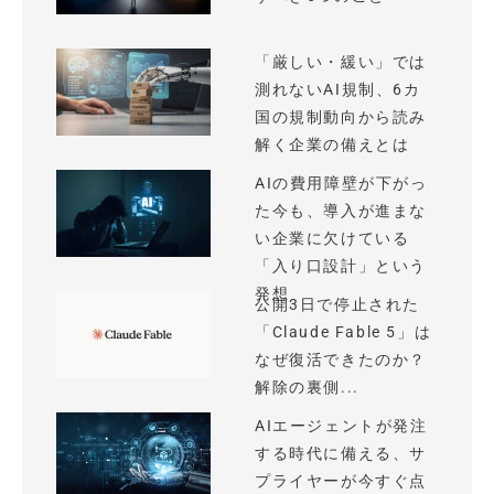
「厳しい・緩い」では
測れないAI規制、6カ
国の規制動向から読み
解く企業の備えとは
AIの費用障壁が下がっ
た今も、導入が進まな
い企業に欠けている
「入り口設計」という
発想
公開3日で停止された
「Claude Fable 5」は
なぜ復活できたのか？
解除の裏側...
AIエージェントが発注
する時代に備える、サ
プライヤーが今すぐ点