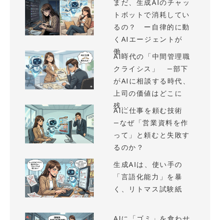
まだ、生成AIのチャッ
トボットで消耗してい
るの？ ー自律的に動
くAIエージェントが
働...
AI時代の「中間管理職
クライシス」 —部下
がAIに相談する時代、
上司の価値はどこに
残...
AIに仕事を頼む技術
—なぜ「営業資料を作
って」と頼むと失敗す
るのか？
生成AIは、使い手の
「言語化能力」を暴
く、リトマス試験紙
AIに「ゴミ」を食わせ