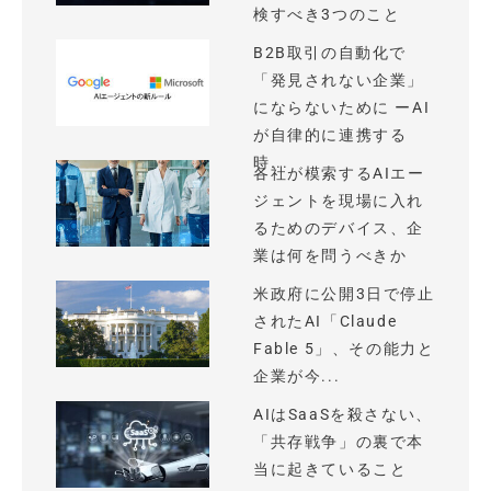
検すべき3つのこと
B2B取引の自動化で
「発見されない企業」
にならないために ーAI
が自律的に連携する
時...
各社が模索するAIエー
ジェントを現場に入れ
るためのデバイス、企
業は何を問うべきか
米政府に公開3日で停止
されたAI「Claude
Fable 5」、その能力と
企業が今...
AIはSaaSを殺さない、
「共存戦争」の裏で本
当に起きていること