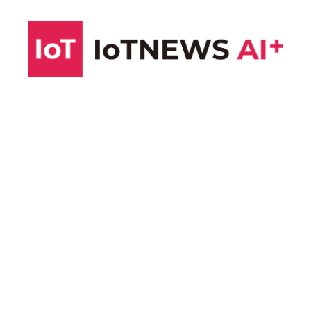
コ
ン
テ
ン
ツ
へ
ス
キ
ッ
プ