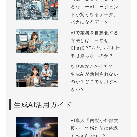
るな ーAIエージェン
トが賢くなるデータ、
バカになるデータ
AIで業務を自動化する
方法とは ーなぜ、
ChatGPTを配っても仕
事は減らないのか？
なぜあなたの会社で、
生成AIが活用されない
のか？どこで活用すべ
きか？
生成AI活用ガイド
AI導入「内製か外部支
援か」で悩む前に確認
すべき5つのこと