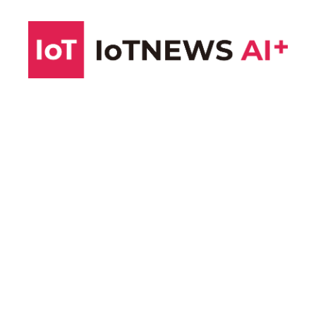
コ
ン
テ
ン
ツ
へ
ス
キ
ッ
プ