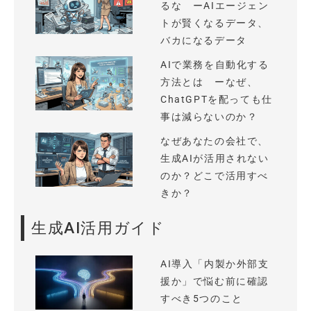
るな ーAIエージェン
トが賢くなるデータ、
バカになるデータ
AIで業務を自動化する
方法とは ーなぜ、
ChatGPTを配っても仕
事は減らないのか？
なぜあなたの会社で、
生成AIが活用されない
のか？どこで活用すべ
きか？
生成AI活用ガイド
AI導入「内製か外部支
援か」で悩む前に確認
すべき5つのこと