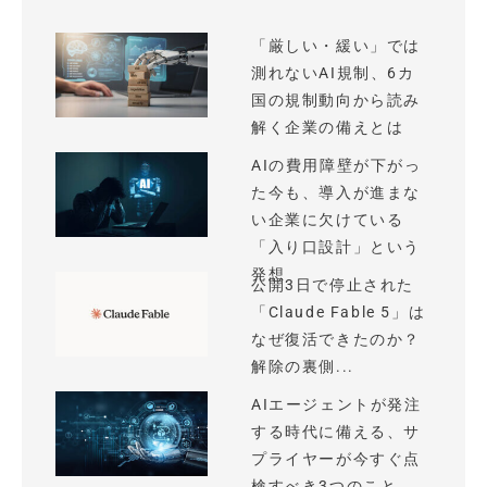
「厳しい・緩い」では
測れないAI規制、6カ
国の規制動向から読み
解く企業の備えとは
AIの費用障壁が下がっ
た今も、導入が進まな
い企業に欠けている
「入り口設計」という
発想
公開3日で停止された
「Claude Fable 5」は
なぜ復活できたのか？
解除の裏側...
AIエージェントが発注
する時代に備える、サ
プライヤーが今すぐ点
検すべき3つのこと