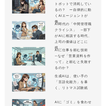
トボットで消耗してい
るの？ ー自律的に動
くAIエージェントが
働...
AI時代の「中間管理職
クライシス」 —部下
がAIに相談する時代、
上司の価値はどこに
残...
AIに仕事を頼む技術
—なぜ「営業資料を作
って」と頼むと失敗す
るのか？
生成AIは、使い手の
「言語化能力」を暴
く、リトマス試験紙
AIに「ゴミ」を食わせ