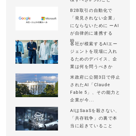
B2B取引の自動化で
「発見されない企業」
にならないために ーAI
が自律的に連携する
時...
各社が模索するAIエー
ジェントを現場に入れ
るためのデバイス、企
業は何を問うべきか
米政府に公開3日で停止
されたAI「Claude
Fable 5」、その能力と
企業が今...
AIはSaaSを殺さない、
「共存戦争」の裏で本
当に起きていること