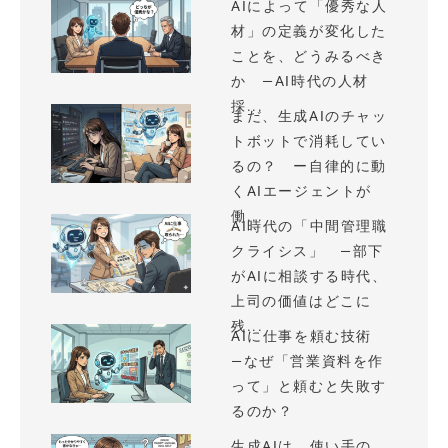
AIによって「優秀な人
材」の定義が変化した
ことを、どうみるべき
か —AI時代の人材
採...
まだ、生成AIのチャッ
トボットで消耗してい
るの？ ー自律的に動
くAIエージェントが
働...
AI時代の「中間管理職
クライシス」 —部下
がAIに相談する時代、
上司の価値はどこに
残...
AIに仕事を頼む技術
—なぜ「営業資料を作
って」と頼むと失敗す
るのか？
生成AIは、使い手の