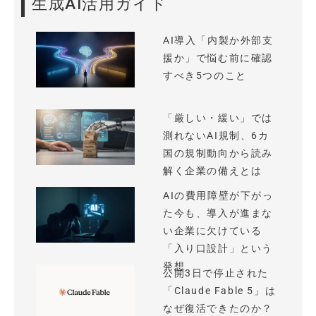
生成AI活用ガイド
AI導入「内製か外部支
援か」で悩む前に確認
すべき5つのこと
「厳しい・緩い」では
測れないAI規制、6カ
国の規制動向から読み
解く企業の備えとは
AIの費用障壁が下がっ
た今も、導入が進まな
い企業に欠けている
「入り口設計」という
発想
公開3日で停止された
「Claude Fable 5」は
なぜ復活できたのか？