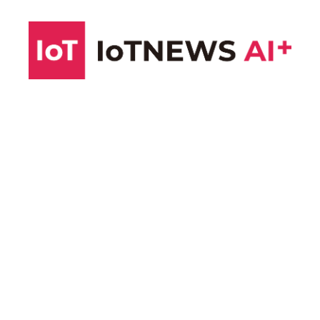
コ
ン
テ
ン
ツ
へ
ス
キ
ッ
プ