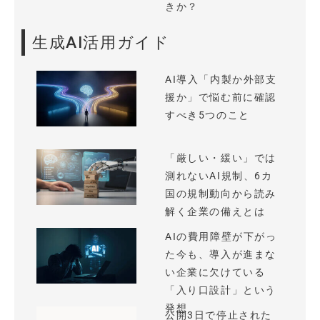
きか？
生成AI活用ガイド
AI導入「内製か外部支
援か」で悩む前に確認
すべき5つのこと
「厳しい・緩い」では
測れないAI規制、6カ
国の規制動向から読み
解く企業の備えとは
AIの費用障壁が下がっ
た今も、導入が進まな
い企業に欠けている
「入り口設計」という
発想
公開3日で停止された