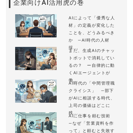
企業向けAI活用虎の巻
AIによって「優秀な人
材」の定義が変化した
ことを、どうみるべき
か —AI時代の人材
採...
まだ、生成AIのチャッ
トボットで消耗してい
るの？ ー自律的に動
くAIエージェントが
働...
AI時代の「中間管理職
クライシス」 —部下
がAIに相談する時代、
上司の価値はどこに
残...
AIに仕事を頼む技術
—なぜ「営業資料を作
って」と頼むと失敗す