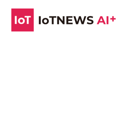
コ
ン
テ
ン
ツ
へ
ス
キ
ッ
プ