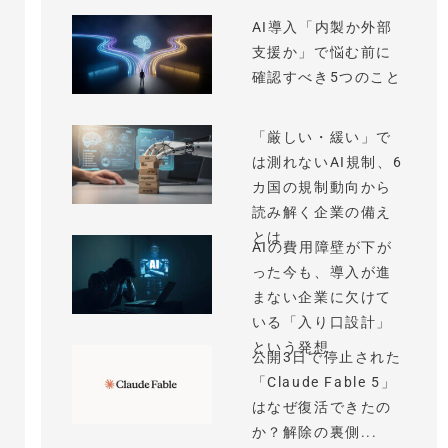
AI導入「内製か外部
支援か」で悩む前に
確認すべき5つのこと
「厳しい・緩い」で
は測れないAI規制、6
カ国の規制動向から
読み解く企業の備え
とは
AIの費用障壁が下が
った今も、導入が進
まない企業に欠けて
いる「入り口設計」
という発想
公開3日で停止された
「Claude Fable 5」
はなぜ復活できたの
か？解除の裏側...