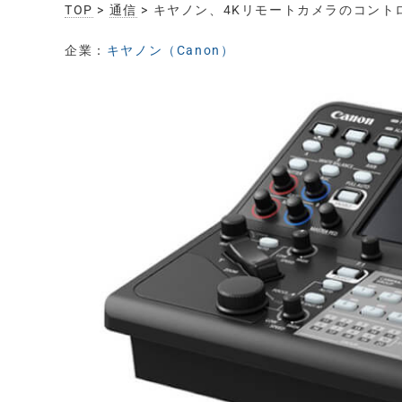
TOP
>
通信
> キヤノン、4Kリモートカメラのコン
企業：
キヤノン（Canon）