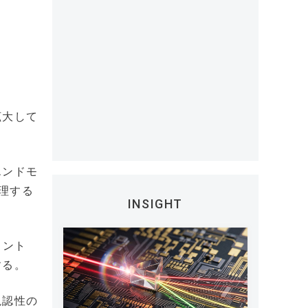
拡大して
エンドモ
管理する
INSIGHT
コント
する。
視認性の