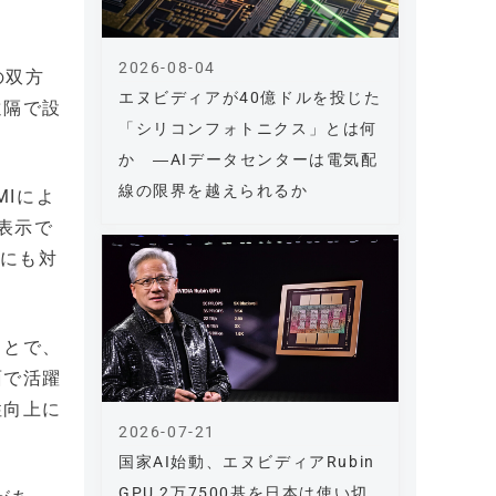
2026-08-04
の双方
エヌビディアが40億ドルを投じた
遠隔で設
「シリコンフォトニクス」とは何
か ―AIデータセンターは電気配
線の限界を越えられるか
MIによ
表示で
御にも対
ことで、
面で活躍
性向上に
2026-07-21
国家AI始動、エヌビディアRubin
GPU 2万7500基を日本は使い切