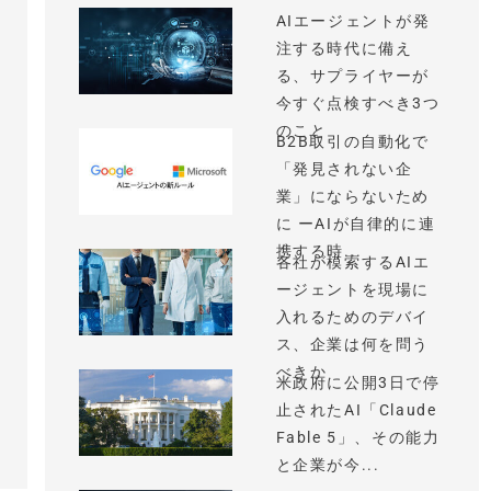
AIエージェントが発
注する時代に備え
る、サプライヤーが
今すぐ点検すべき3つ
のこと
B2B取引の自動化で
「発見されない企
業」にならないため
に ーAIが自律的に連
携する時...
各社が模索するAIエ
ージェントを現場に
入れるためのデバイ
ス、企業は何を問う
べきか
米政府に公開3日で停
止されたAI「Claude
Fable 5」、その能力
と企業が今...