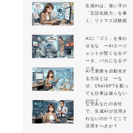
生成AIは、使い手の
「言語化能力」を暴
く、リトマス試験紙
AIに「ゴミ」を食わ
せるな ーAIエージ
ェントが賢くなるデ
ータ、バカになるデ
ータ
AIで業務を自動化す
る方法とは ーな
ぜ、ChatGPTを配っ
ても仕事は減らない
のか？
なぜあなたの会社
で、生成AIが活用さ
れないのか？どこで
活用すべきか？