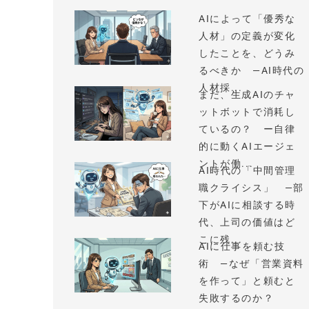
AIによって「優秀な
人材」の定義が変化
したことを、どうみ
るべきか —AI時代の
人材採...
まだ、生成AIのチャ
ットボットで消耗し
ているの？ ー自律
的に動くAIエージェ
ントが働...
AI時代の「中間管理
職クライシス」 —部
下がAIに相談する時
代、上司の価値はど
こに残...
AIに仕事を頼む技
術 —なぜ「営業資料
を作って」と頼むと
失敗するのか？