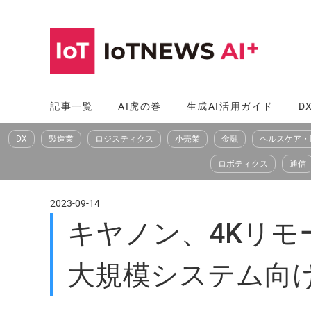
コ
ン
テ
ン
ツ
記事一覧
AI虎の巻
生成AI活用ガイド
D
へ
DX
製造業
ロジスティクス
小売業
金融
ヘルスケア・
ス
キ
ロボティクス
通信
ッ
プ
2023-09-14
キヤノン、4Kリ
大規模システム向