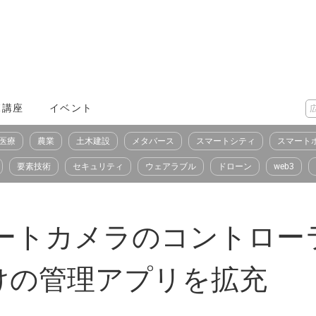
X講座
イベント
医療
農業
土木建設
メタバース
スマートシティ
スマート
要素技術
セキュリティ
ウェアラブル
ドローン
web3
モートカメラのコントロー
けの管理アプリを拡充