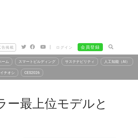
|
会員登録
広告掲載
ログイン
ホーム
スマートビルディング
サステナビリティ
人工知能（AI）
イチオシ
CES2026
ラー最上位モデルと