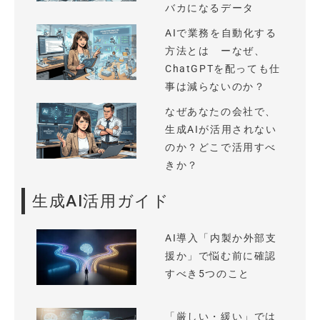
バカになるデータ
AIで業務を自動化する
方法とは ーなぜ、
ChatGPTを配っても仕
事は減らないのか？
なぜあなたの会社で、
生成AIが活用されない
のか？どこで活用すべ
きか？
生成AI活用ガイド
AI導入「内製か外部支
援か」で悩む前に確認
すべき5つのこと
「厳しい・緩い」では