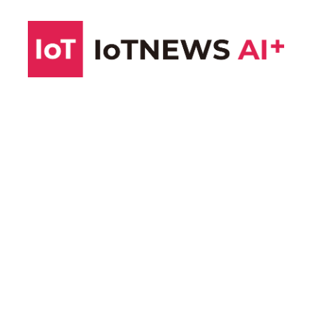
コ
ン
テ
ン
ツ
へ
ス
キ
ッ
プ