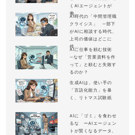
くAIエージェントが
働...
AI時代の「中間管理職
クライシス」 —部下
がAIに相談する時代、
上司の価値はどこに
残...
AIに仕事を頼む技術
—なぜ「営業資料を作
って」と頼むと失敗す
るのか？
生成AIは、使い手の
「言語化能力」を暴
く、リトマス試験紙
AIに「ゴミ」を食わせ
るな ーAIエージェン
トが賢くなるデータ、