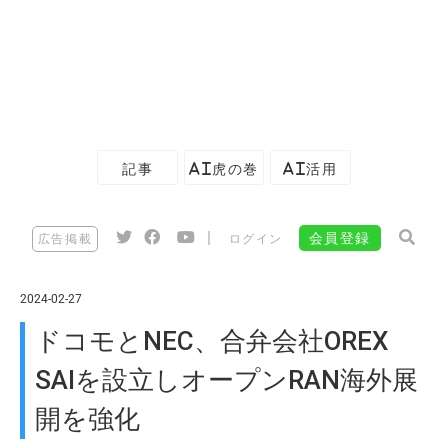
記事
AI虎の巻
AI活用
|
会員登録
広告掲載
ログイン
2024-02-27
ドコモとNEC、合弁会社OREX
SAIを設立しオープンRAN海外展
開を強化