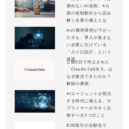
測れないAI規制、6カ
国の規制動向から読み
解く企業の備えとは
AIの費用障壁が下がっ
た今も、導入が進まな
い企業に欠けている
「入り口設計」という
発想
公開3日で停止された
「Claude Fable 5」は
なぜ復活できたのか？
解除の裏側...
AIエージェントが発注
する時代に備える、サ
プライヤーが今すぐ点
検すべき3つのこと
B2B取引の自動化で