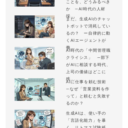
ことを、どうみるべき
か —AI時代の人材
採...
まだ、生成AIのチャッ
トボットで消耗してい
るの？ ー自律的に動
くAIエージェントが
働...
AI時代の「中間管理職
クライシス」 —部下
がAIに相談する時代、
上司の価値はどこに
残...
AIに仕事を頼む技術
—なぜ「営業資料を作
って」と頼むと失敗す
るのか？
生成AIは、使い手の
「言語化能力」を暴
く、リトマス試験紙