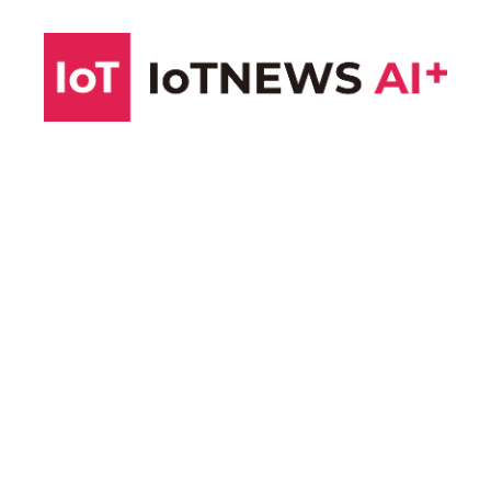
コ
ン
テ
ン
ツ
へ
ス
キ
ッ
プ