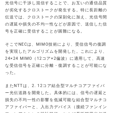
光信号に干渉し混信することで、お互いの通信品質
が劣化するクロストークが発生する。特に長距離の
伝送では、クロストークの深刻化に加え、光信号間
の遅延や損失の不均一性などが原因で、送信した信
号を正確に受信することが困難になる。
そこでNECは、MIMO技術により、受信信号の復調
を実現したアルゴリズムを開発した。これにより、
24×24 MIMO（12コア×2偏波）に適用して、高速
な受信信号を正確に分離・復調することが可能にな
った。
またNTTは、2. 12コア結合型マルチコアファイバ
ー光伝送路を開発した。具体的には、信号の遅延と
損失の不均一性の影響を低減可能な結合型マルチコ
アファイバーと、入出力デバイス（接続ファンイン