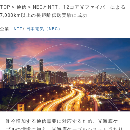
TOP
>
通信
> NECとNTT、12コア光ファイバーによる
7,000km以上の長距離伝送実験に成功
企業：
NTT
/
日本電気（NEC）
昨今増加する通信需要に対応するため、光海底ケー
ブルの増設に加え、光海底ケーブルシステム当たり