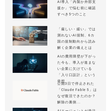
AI導入「内製か外部支
援か」で悩む前に確認
すべき5つのこと
「厳しい・緩い」では
測れないAI規制、6カ
国の規制動向から読み
解く企業の備えとは
AIの費用障壁が下がっ
た今も、導入が進まな
い企業に欠けている
「入り口設計」という
発想
公開3日で停止された
「Claude Fable 5」は
なぜ復活できたのか？
解除の裏側...
AIエージェントが発注