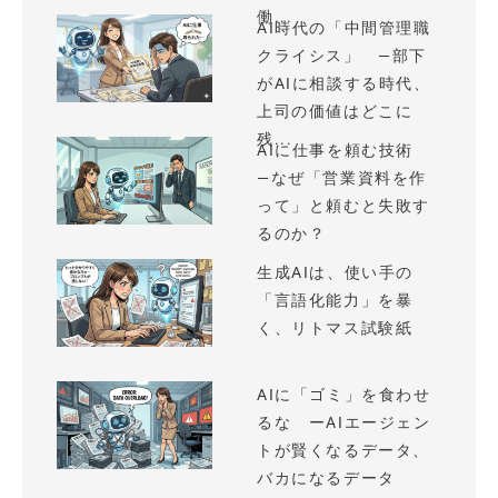
働...
AI時代の「中間管理職
クライシス」 —部下
がAIに相談する時代、
上司の価値はどこに
残...
AIに仕事を頼む技術
—なぜ「営業資料を作
って」と頼むと失敗す
るのか？
生成AIは、使い手の
「言語化能力」を暴
く、リトマス試験紙
AIに「ゴミ」を食わせ
るな ーAIエージェン
トが賢くなるデータ、
バカになるデータ