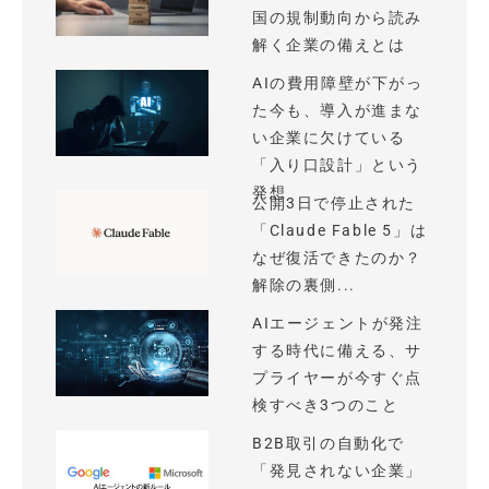
国の規制動向から読み
解く企業の備えとは
AIの費用障壁が下がっ
た今も、導入が進まな
い企業に欠けている
「入り口設計」という
発想
公開3日で停止された
「Claude Fable 5」は
なぜ復活できたのか？
解除の裏側...
AIエージェントが発注
する時代に備える、サ
プライヤーが今すぐ点
検すべき3つのこと
B2B取引の自動化で
「発見されない企業」