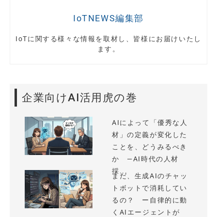
IoTNEWS編集部
IoTに関する様々な情報を取材し、皆様にお届けいたし
ます。
企業向けAI活用虎の巻
AIによって「優秀な人
材」の定義が変化した
ことを、どうみるべき
か —AI時代の人材
採...
まだ、生成AIのチャッ
トボットで消耗してい
るの？ ー自律的に動
くAIエージェントが