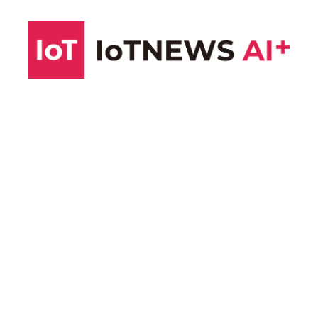
コ
ン
テ
ン
ツ
へ
ス
キ
ッ
プ