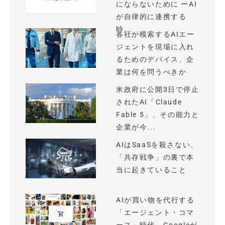
にならないために ーAI
が自律的に連携する
時...
各社が模索するAIエー
ジェントを現場に入れ
るためのデバイス、企
業は何を問うべきか
米政府に公開3日で停止
されたAI「Claude
Fable 5」、その能力と
企業が今...
AIはSaaSを殺さない、
「共存戦争」の裏で本
当に起きていること
AIが買い物を代行する
「エージェント・コマ