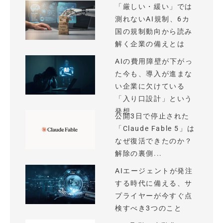
「厳しい・緩い」では
測れないAI規制、6カ
国の規制動向から読み
解く企業の備えとは
AIの費用障壁が下がっ
た今も、導入が進まな
い企業に欠けている
「入り口設計」という
発想
公開3日で停止された
「Claude Fable 5」は
なぜ復活できたのか？
解除の裏側...
AIエージェントが発注
する時代に備える、サ
プライヤーが今すぐ点
検すべき3つのこと