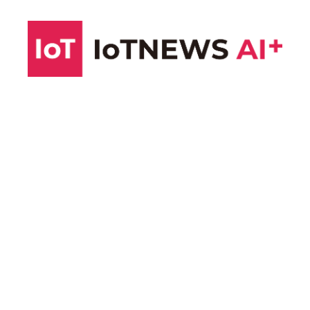
コ
ン
テ
ン
ツ
へ
ス
キ
ッ
プ