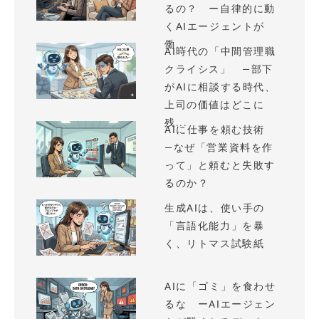
るの？ ー自律的に動
くAIエージェントが
働...
AI時代の「中間管理職
クライシス」 —部下
がAIに相談する時代、
上司の価値はどこに
残...
AIに仕事を頼む技術
—なぜ「営業資料を作
って」と頼むと失敗す
るのか？
生成AIは、使い手の
「言語化能力」を暴
く、リトマス試験紙
AIに「ゴミ」を食わせ
るな ーAIエージェン