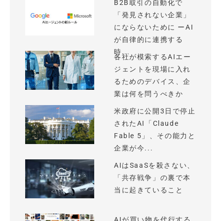
B2B取引の自動化で
「発見されない企業」
にならないために ーAI
が自律的に連携する
時...
各社が模索するAIエー
ジェントを現場に入れ
るためのデバイス、企
業は何を問うべきか
米政府に公開3日で停止
されたAI「Claude
Fable 5」、その能力と
企業が今...
AIはSaaSを殺さない、
「共存戦争」の裏で本
当に起きていること
AIが買い物を代行する