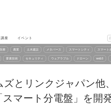
X講座
イベント
医療
農業
土木建設
メタバース
スマートシティ
スマート
要素技術
セキュリティ
ウェアラブル
ドローン
web3
ムズとリンクジャパン他
「スマート分電盤」を開