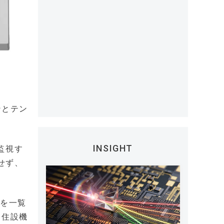
ンとテン
INSIGHT
監視す
せず、
代を一覧
、住設機