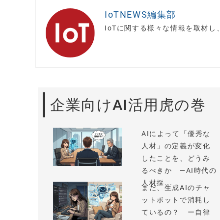
IoTNEWS編集部
IoTに関する様々な情報を取材
企業向けAI活用虎の巻
AIによって「優秀な
人材」の定義が変化
したことを、どうみ
るべきか —AI時代の
人材採...
まだ、生成AIのチャ
ットボットで消耗し
ているの？ ー自律