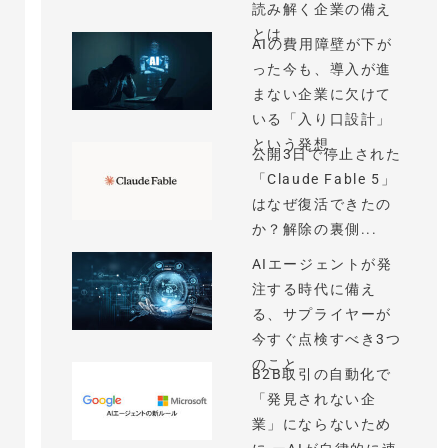
読み解く企業の備え
とは
AIの費用障壁が下が
った今も、導入が進
まない企業に欠けて
いる「入り口設計」
という発想
公開3日で停止された
「Claude Fable 5」
はなぜ復活できたの
か？解除の裏側...
AIエージェントが発
注する時代に備え
る、サプライヤーが
今すぐ点検すべき3つ
のこと
B2B取引の自動化で
「発見されない企
業」にならないため