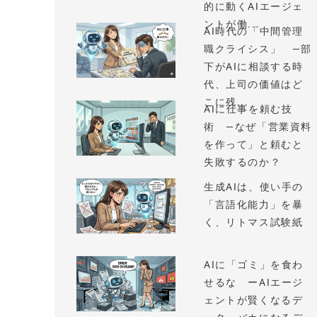
的に動くAIエージェ
ントが働...
AI時代の「中間管理
職クライシス」 —部
下がAIに相談する時
代、上司の価値はど
こに残...
AIに仕事を頼む技
術 —なぜ「営業資料
を作って」と頼むと
失敗するのか？
生成AIは、使い手の
「言語化能力」を暴
く、リトマス試験紙
AIに「ゴミ」を食わ
せるな ーAIエージ
ェントが賢くなるデ