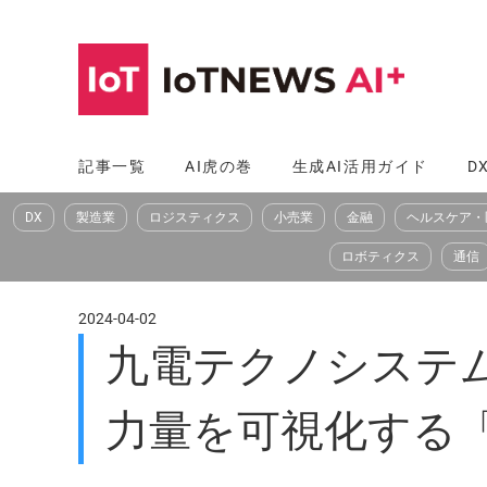
コ
ン
テ
ン
ツ
記事一覧
AI虎の巻
生成AI活用ガイド
D
へ
DX
製造業
ロジスティクス
小売業
金融
ヘルスケア・
ス
キ
ロボティクス
通信
ッ
プ
2024-04-02
九電テクノシステ
力量を可視化する