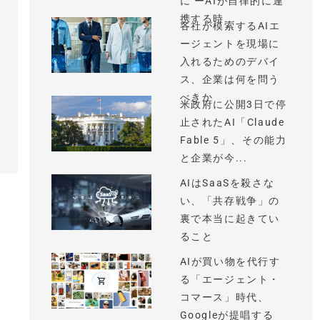
に ーAIが自律的に連
携する時...
各社が模索するAIエ
ージェントを現場に
入れるためのデバイ
ス、企業は何を問う
べきか
米政府に公開3日で停
止されたAI「Claude
Fable 5」、その能力
と企業が今...
AIはSaaSを殺さな
い、「共存戦争」の
裏で本当に起きてい
ること
AIが買い物を代行す
る「エージェント・
コマース」時代、
Googleが提唱する