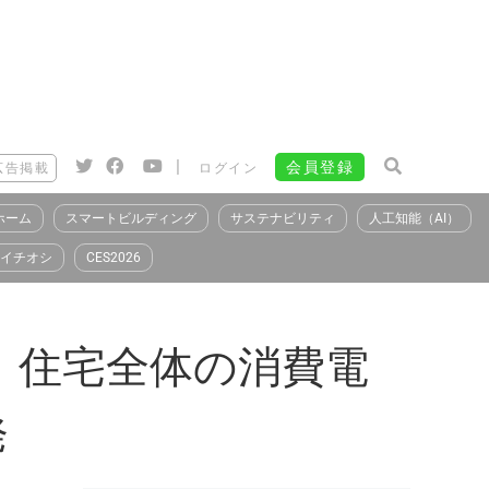
|
会員登録
広告掲載
ログイン
ホーム
スマートビルディング
サステナビリティ
人工知能（AI）
イチオシ
CES2026
、住宅全体の消費電
発