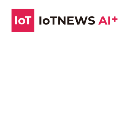
コ
ン
テ
ン
ツ
へ
ス
キ
ッ
プ