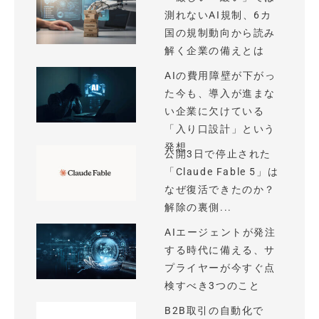
測れないAI規制、6カ
国の規制動向から読み
解く企業の備えとは
AIの費用障壁が下がっ
た今も、導入が進まな
い企業に欠けている
「入り口設計」という
発想
公開3日で停止された
「Claude Fable 5」は
なぜ復活できたのか？
解除の裏側...
AIエージェントが発注
する時代に備える、サ
プライヤーが今すぐ点
検すべき3つのこと
B2B取引の自動化で