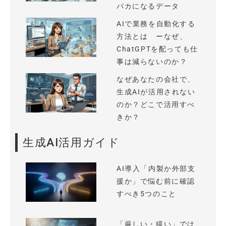
バカになるデータ
AIで業務を自動化する
方法とは ーなぜ、
ChatGPTを配っても仕
事は減らないのか？
なぜあなたの会社で、
生成AIが活用されない
のか？どこで活用すべ
きか？
生成AI活用ガイド
AI導入「内製か外部支
援か」で悩む前に確認
すべき5つのこと
「厳しい・緩い」では