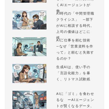
くAIエージェントが
働...
AI時代の「中間管理職
クライシス」 —部下
がAIに相談する時代、
上司の価値はどこに
残...
AIに仕事を頼む技術
—なぜ「営業資料を作
って」と頼むと失敗す
るのか？
生成AIは、使い手の
「言語化能力」を暴
く、リトマス試験紙
AIに「ゴミ」を食わせ
るな ーAIエージェン
トが賢くなるデータ、