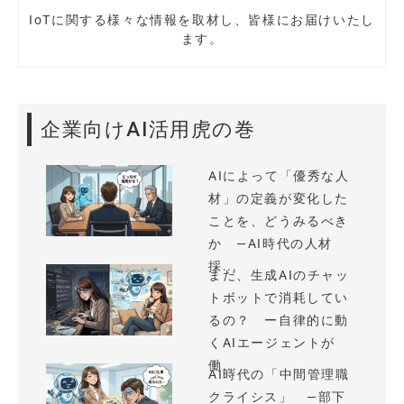
IoTに関する様々な情報を取材し、皆様にお届けいたし
ます。
企業向けAI活用虎の巻
AIによって「優秀な人
材」の定義が変化した
ことを、どうみるべき
か —AI時代の人材
採...
まだ、生成AIのチャッ
トボットで消耗してい
るの？ ー自律的に動
くAIエージェントが
働...
AI時代の「中間管理職
クライシス」 —部下