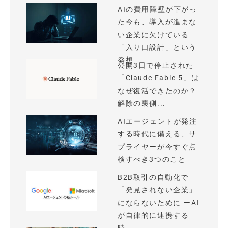
AIの費用障壁が下がっ
た今も、導入が進まな
い企業に欠けている
「入り口設計」という
発想
公開3日で停止された
「Claude Fable 5」は
なぜ復活できたのか？
解除の裏側...
AIエージェントが発注
する時代に備える、サ
プライヤーが今すぐ点
検すべき3つのこと
B2B取引の自動化で
「発見されない企業」
にならないために ーAI
が自律的に連携する