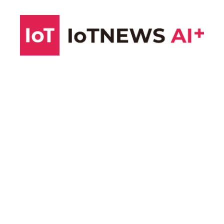
コ
ン
テ
ン
ツ
へ
ス
キ
ッ
プ