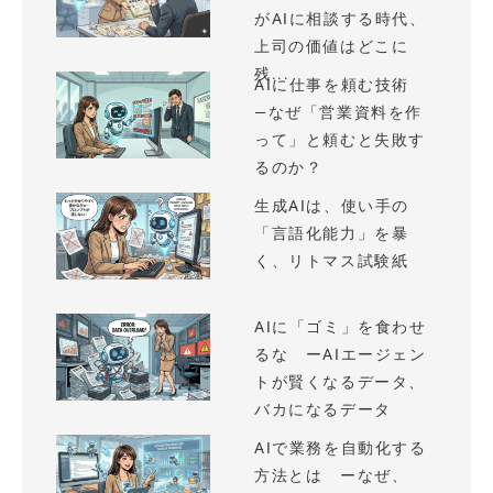
がAIに相談する時代、
上司の価値はどこに
残...
AIに仕事を頼む技術
—なぜ「営業資料を作
って」と頼むと失敗す
るのか？
生成AIは、使い手の
「言語化能力」を暴
く、リトマス試験紙
AIに「ゴミ」を食わせ
るな ーAIエージェン
トが賢くなるデータ、
バカになるデータ
AIで業務を自動化する
方法とは ーなぜ、