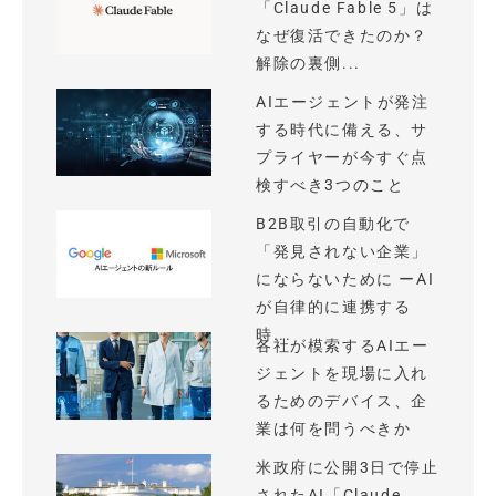
「Claude Fable 5」は
なぜ復活できたのか？
解除の裏側...
AIエージェントが発注
する時代に備える、サ
プライヤーが今すぐ点
検すべき3つのこと
B2B取引の自動化で
「発見されない企業」
にならないために ーAI
が自律的に連携する
時...
各社が模索するAIエー
ジェントを現場に入れ
るためのデバイス、企
業は何を問うべきか
米政府に公開3日で停止
されたAI「Claude