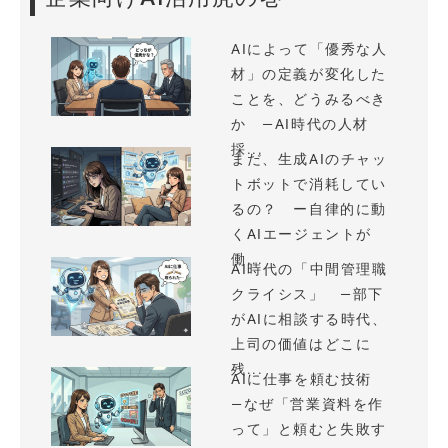
AIによって「優秀な人
材」の定義が変化した
ことを、どうみるべき
か —AI時代の人材
採...
まだ、生成AIのチャッ
トボットで消耗してい
るの？ ー自律的に動
くAIエージェントが
働...
AI時代の「中間管理職
クライシス」 —部下
がAIに相談する時代、
上司の価値はどこに
残...
AIに仕事を頼む技術
—なぜ「営業資料を作
って」と頼むと失敗す