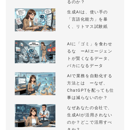
るのか？
生成AIは、使い手の
「言語化能力」を暴
く、リトマス試験紙
AIに「ゴミ」を食わせ
るな ーAIエージェン
トが賢くなるデータ、
バカになるデータ
AIで業務を自動化する
方法とは ーなぜ、
ChatGPTを配っても仕
事は減らないのか？
なぜあなたの会社で、
生成AIが活用されない
のか？どこで活用すべ
きか？