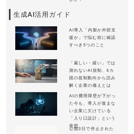
生成AI活用ガイド
AI導入「内製か外部支
援か」で悩む前に確認
すべき5つのこと
「厳しい・緩い」では
測れないAI規制、6カ
国の規制動向から読み
解く企業の備えとは
AIの費用障壁が下がっ
た今も、導入が進まな
い企業に欠けている
「入り口設計」という
発想
公開3日で停止された