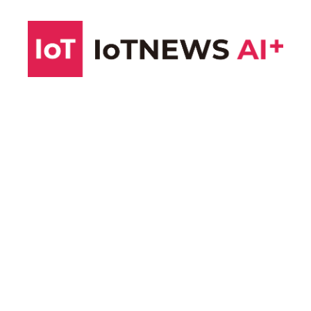
コ
ン
テ
ン
ツ
へ
ス
キ
ッ
プ